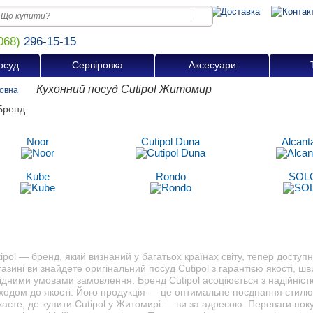
068)
296-15-15
осуд
Сервіровка
Аксесуари
Кухонний посуд Cutipol Житомир
овна
Noor
Cutipol Duna
Alcant
Kube
Rondo
SOL
ipol — бренд, який визнаний у багатьох країнах світу, тепер доступ
азині ви знайдете оригінальний посуд Cutipol з гарантією якості, 
гідними умовами замовлення. Бренд Cutipol асоціюється з надійніс
ходом до якості. Його продукція — це оптимальне поєднання стилю,
аєте, де купити Cutipol у Житомирі — ви за адресою. Переваги поку