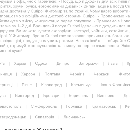
дукція з офіційною гарантією; - Посуд, що підходить для всіх типів п
риття, зручні ручки, ергономічний дизайн; - Вигідні акції на посуд 
идка доставка у Cutipol Житомир та по Україні. Чому варто вибрат
впрацюємо з офіційними дистриб’юторами Cutipol; - Пропонуємо найн
безпечуємо якісну консультацію перед покупкою; - Працюємо з Но
тавка за 1–2 дні. Брендовий посуд Cutipol ідеально підходить для 
арунок. Ви можете купити сковорідки, каструлі, чайники, сотейники
ipol. У Житомирі бренд Cutipol вже завоював прихильність багатьох п
повідає ціні, продукція служить роками. Не зволікайте — обирайте 
лайн, отримуйте консультацію та знижку на перше замовлення. Якіс
ишної кухні!
иїв
|
Харків
|
Одеса
|
Дніпро
|
Запоріжжя
|
Львів
|
К
інниця
|
Херсон
|
Полтава
|
Чернігів
|
Черкаси
|
Жито
ернівці
|
Рівне
|
Кіровоград
|
Кременчук
|
Івано-Франківс
уча
|
Вишгород
|
Бровари
|
Бориспіль
|
Вишневе
|
До
евастополь
|
Сімферополь
|
Горлівка
|
Краматорськ
|
Ке
євєродонецьк
|
Євпаторія
|
Лисичанськ
|
 купити посуд у Житомирі?