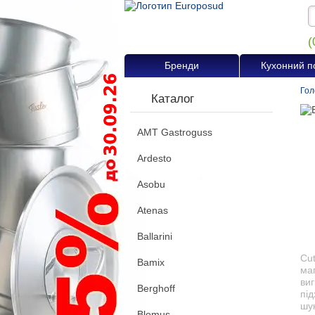
(
Бренди
Кухонний п
Гол
Каталог
AMT Gastroguss
Ardesto
Asobu
Atenas
Ballarini
Cut
Bamix
маг
ви
Berghoff
під
шук
Blomus