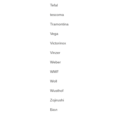
Tefal
tescoma
Tramontina
Vega
Victorinox
Vinzer
Weber
WMF
Woll
Wusthof
Zojirushi
Біол