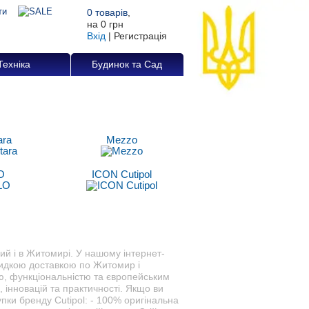
0
товарів
,
на
0 грн
Вхід
|
Регистрація
Техніка
Будинок та Сад
ara
Mezzo
O
ICON Cutipol
ний і в Житомирі. У нашому інтернет-
швидкою доставкою по Житомир і
тю, функціональністю та європейським
 інновацій та практичності. Якщо ви
пки бренду Cutipol: - 100% оригінальна