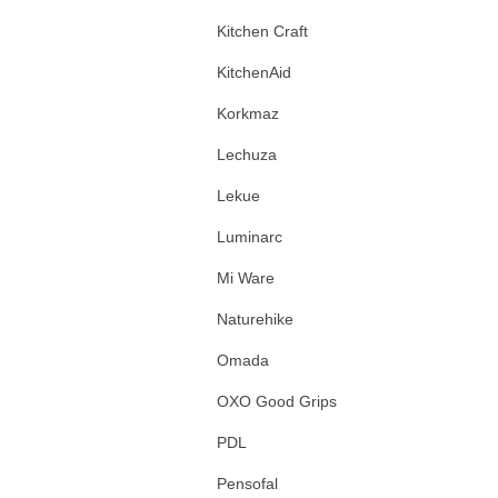
Kitchen Craft
KitchenAid
Korkmaz
Lechuza
Lekue
Luminarc
Mi Ware
Naturehike
Omada
OXO Good Grips
PDL
Pensofal