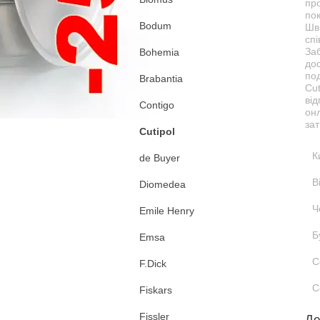
про
пок
Bodum
Шв
спі
За
Bohemia
дос
под
Brabantia
Cut
від
Contigo
он
зат
Cutipol
К
de Buyer
В
Diomedea
Ч
Emile Henry
Б
Emsa
С
F.Dick
С
Fiskars
Fissler
Де