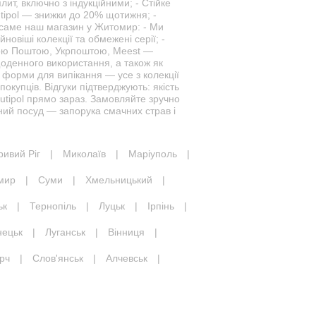
лит, включно з індукційними; - Стійке
Cutipol — знижки до 20% щотижня; -
и саме наш магазин у Житомир: - Ми
овіші колекції та обмежені серії; -
вою Поштою, Укрпоштою, Meest —
щоденного використання, а також як
, форми для випікання — усе з колекції
окупців. Відгуки підтверджують: якість
Cutipol прямо зараз. Замовляйте зручно
ний посуд — запорука смачних страв і
ривий Ріг
|
Миколаїв
|
Маріуполь
|
мир
|
Суми
|
Хмельницький
|
ьк
|
Тернопіль
|
Луцьк
|
Ірпінь
|
нецьк
|
Луганськ
|
Вінниця
|
рч
|
Слов'янськ
|
Алчевськ
|