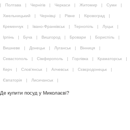
|
Полтава
|
Чернігів
|
Черкаси
|
Житомир
|
Суми
|
Хмельницький
|
Чернівці
|
Рівне
|
Кіровоград
|
Кременчук
|
Івано-Франківськ
|
Тернопіль
|
Луцьк
|
Ірпінь
|
Буча
|
Вишгород
|
Бровари
|
Бориспіль
|
Вишневе
|
Донецьк
|
Луганськ
|
Вінниця
|
Севастополь
|
Сімферополь
|
Горлівка
|
Краматорськ
|
Керч
|
Слов'янськ
|
Алчевськ
|
Сєвєродонецьк
|
Євпаторія
|
Лисичанськ
|
Де купити посуд у Миколаєві?