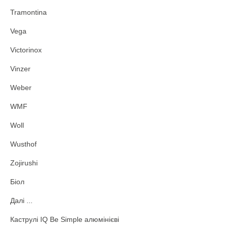
Tramontina
Vega
Victorinox
Vinzer
Weber
WMF
Woll
Wusthof
Zojirushi
Біол
Далі ...
Каструлі IQ Be Simple алюмінієві