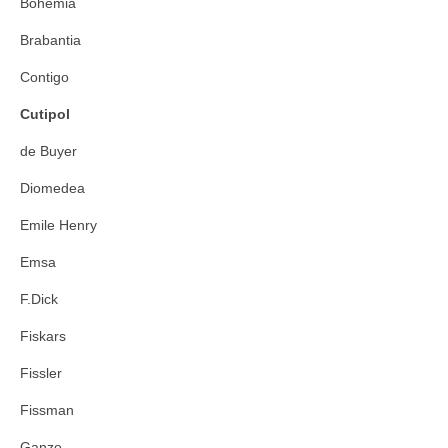
Bohemia
Brabantia
Contigo
Cutipol
de Buyer
Diomedea
Emile Henry
Emsa
F.Dick
Fiskars
Fissler
Fissman
Ganzo