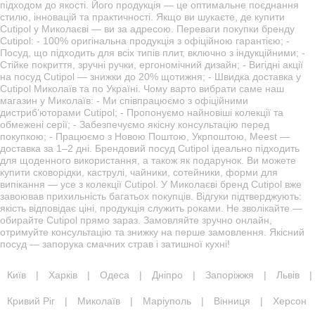
підходом до якості. Його продукція — це оптимальне поєднання
стилю, інновацій та практичності. Якщо ви шукаєте, де купити
Cutipol у Миколаєві — ви за адресою. Переваги покупки бренду
Cutipol: - 100% оригінальна продукція з офіційною гарантією; -
Посуд, що підходить для всіх типів плит, включно з індукційними; -
Стійке покриття, зручні ручки, ергономічний дизайн; - Вигідні акції
на посуд Cutipol — знижки до 20% щотижня; - Швидка доставка у
Cutipol Миколаїв та по Україні. Чому варто вибрати саме наш
магазин у Миколаїв: - Ми співпрацюємо з офіційними
дистриб’юторами Cutipol; - Пропонуємо найновіші колекції та
обмежені серії; - Забезпечуємо якісну консультацію перед
покупкою; - Працюємо з Новою Поштою, Укрпоштою, Meest —
доставка за 1–2 дні. Брендовий посуд Cutipol ідеально підходить
для щоденного використання, а також як подарунок. Ви можете
купити сковорідки, каструлі, чайники, сотейники, форми для
випікання — усе з колекції Cutipol. У Миколаєві бренд Cutipol вже
завоював прихильність багатьох покупців. Відгуки підтверджують:
якість відповідає ціні, продукція служить роками. Не зволікайте —
обирайте Cutipol прямо зараз. Замовляйте зручно онлайн,
отримуйте консультацію та знижку на перше замовлення. Якісний
посуд — запорука смачних страв і затишної кухні!
Київ
|
Харків
|
Одеса
|
Дніпро
|
Запоріжжя
|
Львів
|
Кривий Ріг
|
Миколаїв
|
Маріуполь
|
Вінниця
|
Херсон