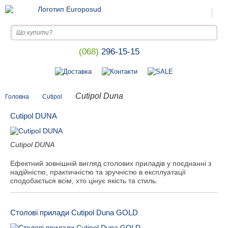
(068)
296-15-15
Cutipol Duna
Головна
Cutipol
Cutipol DUNA
Cutipol DUNA
Ефектний зовнішній вигляд столових приладів у поєднанні з
надійністю, практичністю та зручністю в експлуатації
сподобається всім, хто цінує якість та стиль.
Столові прилади Cutipol Duna GOLD