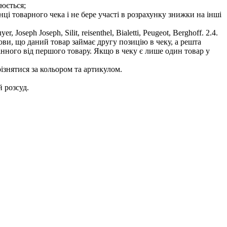
рюється;
нці товарного чека і не бере участі в розрахунку знижки на інші
oseph Joseph, Silit, reisenthel, Bialetti, Peugeot, Berghoff. 2.4.
ови, що даний товар займає другу позицію в чеку, а решта
інного від першого товару. Якщо в чеку є лише один товар у
ізнятися за кольором та артикулом.
й розсуд.