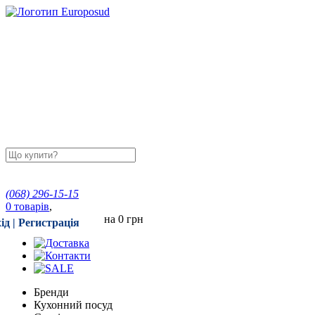
(068)
296-15-15
0
товарів
,
на
0 грн
ід
|
Регистрація
Бренди
Кухонний посуд