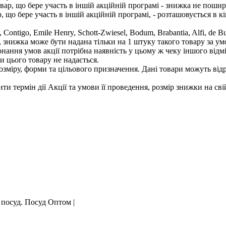
овар, що бере участь в іншій акційній програмі - знижка не поши
 що бере участь в іншій акційній програмі, - розташовується в кі
igo, Emile Henry, Schott-Zwiesel, Bodum, Brabantia, Alfi, de Buyer, J
у, знижка може бути надана тільки на 1 штуку такого товару за ум
нання умов акції потрібна наявність у цьому ж чеку іншого відм
и цього товару не надається.
озміру, форми та цільового призначення. Дані товари можуть відр
ти термін дії Акції та умови її проведення, розмір знижки на сві
 посуд. Посуд Оптом |