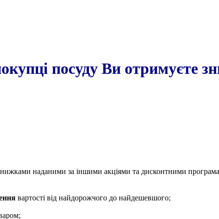
покупці посуду Ви отримуєте з
 зі знижками наданими за іншими акціями та дисконтними програм
ення
вартості від найдорожчого до найдешевшого;
оваром;