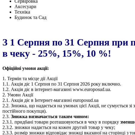
Сервіровка
Аксесуари
Техніка
Будинок та Сад
З 1 Серпня по 31 Серпня при 
в чеку - 25%, 15%, 10 %!
Офіційні умови акції:
1. Термін та місце дії Акції
1.1. Акція діє 1 Серпня по 31 Серпня 2026 року включно.
1.2. Акція діє в інтернет-магазині www.europosud.ua.
2. Умови Акції
2.1. Акція діє в Інтернет-магазині europosud.ua
2.2. Знижка, що надається на умовах цієї Акції, не сумується
постійного покупця).
2.3.
Знижка визначається таким чином:
2.3.1. придбані товари розташовуються в чеку в порядку
зменш
2.3.2. знижки надається на кожен другий товар у чеку;
2.3.3. розмір знижки відповідає знижці вказаної на сторінці з т