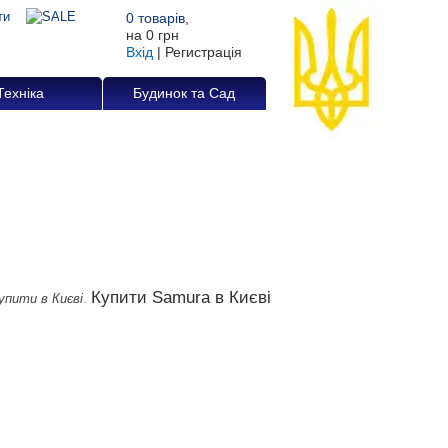
0
товарів
,
на
0 грн
Вхід
|
Регистрація
Техніка
Будинок та Сад
Купити Samura в Києві
.
упити в Києві