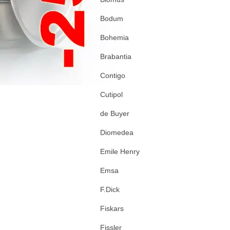
Bodum
Bohemia
Brabantia
Contigo
Cutipol
de Buyer
Diomedea
Emile Henry
Emsa
F.Dick
Fiskars
Fissler