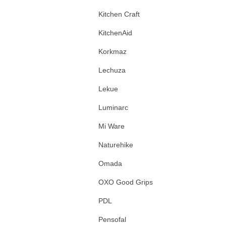
Kitchen Craft
KitchenAid
Korkmaz
Lechuza
Lekue
Luminarc
Mi Ware
Naturehike
Omada
OXO Good Grips
PDL
Pensofal