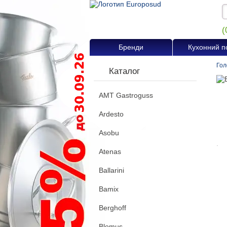
(
Бренди
Кухонний п
Гол
Каталог
AMT Gastroguss
Ardesto
Asobu
.
Atenas
Ballarini
Bamix
Berghoff
Blomus