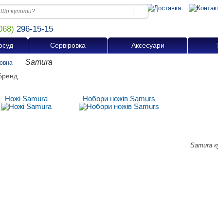
068)
296-15-15
осуд
Сервіровка
Аксесуари
Samura
овна
Ножі Samura
Нобори ножів Samurs
Samura к