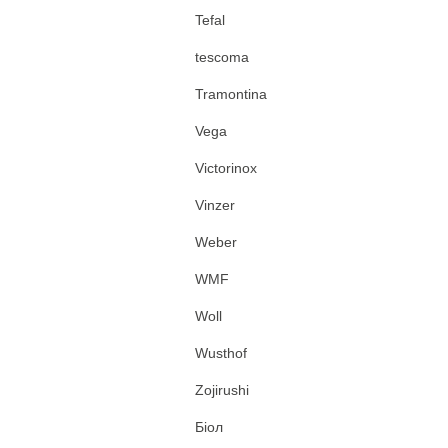
Tefal
tescoma
Tramontina
Vega
Victorinox
Vinzer
Weber
WMF
Woll
Wusthof
Zojirushi
Біол