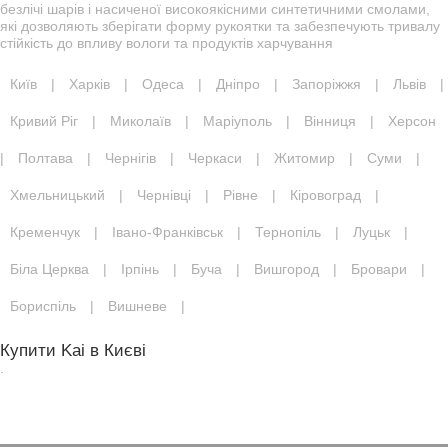
безлічі шарів і насиченої високоякісними синтетичними смолами,
які дозволяють зберігати форму рукоятки та забезпечують тривалу
стійкість до впливу вологи та продуктів харчування
Київ
|
Харків
|
Одеса
|
Дніпро
|
Запоріжжя
|
Львів
|
Кривий Ріг
|
Миколаїв
|
Маріуполь
|
Вінниця
|
Херсон
|
Полтава
|
Чернігів
|
Черкаси
|
Житомир
|
Суми
|
Хмельницький
|
Чернівці
|
Рівне
|
Кіровоград
|
Кременчук
|
Івано-Франківськ
|
Тернопіль
|
Луцьк
|
Біла Церква
|
Ірпінь
|
Буча
|
Вишгород
|
Бровари
|
Бориспіль
|
Вишневе
|
Купити Kai в Києві
.