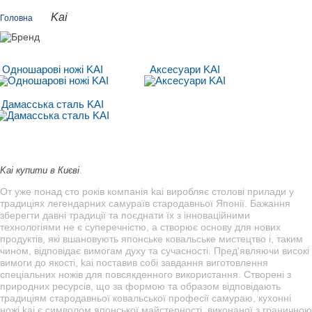
Kai
Головна
Одношарові ножі KAI
Аксесуари KAI
Дамасська сталь KAI
.
Kai купити в Києві
От уже понад сто років компанія kai виробляє столові прилади у
традиціях легендарних самураїв стародавньої Японії. Бажання
зберегти давні традиції та поєднати їх з інноваційними
технологіями не є суперечністю, а створює основу для нових
продуктів, які вшановують японське ковальське мистецтво і, таким
чином, відповідає вимогам духу та сучасності. Пред'являючи високі
вимоги до якості, kai поставив собі завдання виготовлення
спеціальних ножів для повсякденного використання. Створені з
природних ресурсів, що за формою та образом відповідають
традиціям стародавньої ковальської професії самураю, кухонні
ножі kai є символом японської майстерності, виконаної з граничною