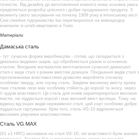
точністю. Від дизайну до виготовлення кожного ножа основна увага
приділяється розробці цілісного і добре продуманого продукту. З
моменту свого заснування на початку 1908 року в японському місті
Секі сімейне підприємство kai перетворилося на міжнародну
компанію зі штаб-квартирою в Токіо.
Матеріали
Дамаська сталь
- тут: сучасна форма виробництва - сплав, що складається з
декількох видимих шарів, що обробляється разом із основною
сталлю. Вихідним матеріалом виготовлення сучасної дамаської
сталі є види сталі з різним вмістом домішок. Поєднання видів сталі з
протилежними властивостями дозволяє виробляти спочатку
особливо тверду, але гнучку сталь. Завдяки високому вмісту хрому
таке сталеве лезо має особливу стійкість до корозії та зносу. через
її чудові властивості. Ця сталь для ножів характеризується високою
якістю, не піддається корозії і має високий вміст вуглецю. Тому, на
відміну від інших видів нержавіючої сталі, цей сорт особливо добре
піддається гартуванню. Крім того, сталь VG-10 відрізняється
високими ріжучими властивостями.
Сталь VG MAX
(61 ±1 HRC) заснована на сталі VG-10, чиї властивості були значно
покращені. Завдяки більш високому вмісту хрому та ванадію