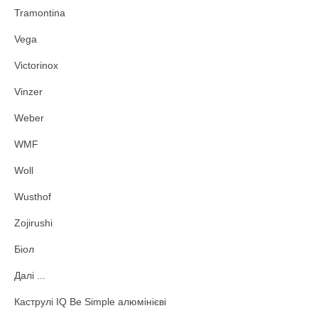
Tramontina
Vega
Victorinox
Vinzer
Weber
WMF
Woll
Wusthof
Zojirushi
Біол
Далі ...
Каструлі IQ Be Simple алюмінієві