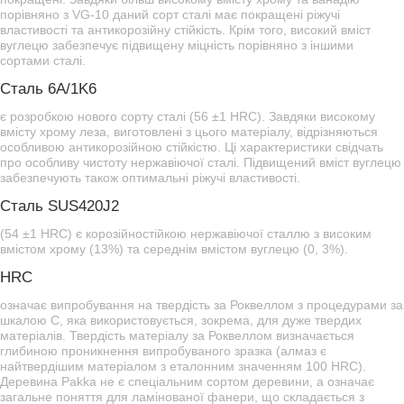
порівняно з VG-10 даний сорт сталі має покращені ріжучі
властивості та антикорозійну стійкість. Крім того, високий вміст
вуглецю забезпечує підвищену міцність порівняно з іншими
сортами сталі.
Сталь 6A/1K6
є розробкою нового сорту сталі (56 ±1 HRC). Завдяки високому
вмісту хрому леза, виготовлені з цього матеріалу, відрізняються
особливою антикорозійною стійкістю. Ці характеристики свідчать
про особливу чистоту нержавіючої сталі. Підвищений вміст вуглецю
забезпечують також оптимальні ріжучі властивості.
Сталь SUS420J2
(54 ±1 HRC) є корозійностійкою нержавіючої сталлю з високим
вмістом хрому (13%) та середнім вмістом вуглецю (0, 3%).
HRC
означає випробування на твердість за Роквеллом з процедурами за
шкалою С, яка використовується, зокрема, для дуже твердих
матеріалів. Твердість матеріалу за Роквеллом визначається
глибиною проникнення випробуваного зразка (алмаз є
найтвердішим матеріалом з еталонним значенням 100 HRC).
Деревина Pakka не є спеціальним сортом деревини, а означає
загальне поняття для ламінованої фанери, що складається з