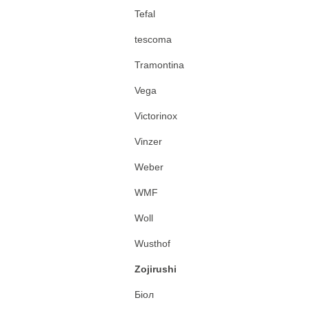
Tefal
tescoma
Tramontina
Vega
Victorinox
Vinzer
Weber
WMF
Woll
Wusthof
Zojirushi
Біол