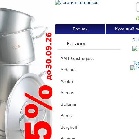
(
Бренди
Кухонний п
Гол
Каталог
AMT Gastroguss
Те
Ardesto
Asobu
Atenas
.
Ballarini
Bamix
Berghoff
Blomus