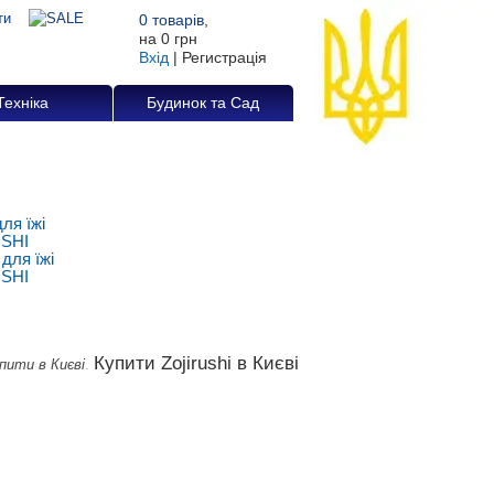
0
товарів
,
на
0 грн
Вхід
|
Регистрація
Техніка
Будинок та Сад
ля їжі
SHI
Купити Zojirushi в Києві
.
упити в Києві