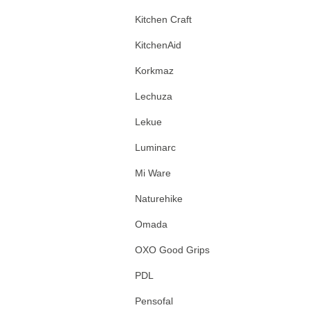
Kitchen Craft
KitchenAid
Korkmaz
Lechuza
Lekue
Luminarc
Mi Ware
Naturehike
Omada
OXO Good Grips
PDL
Pensofal