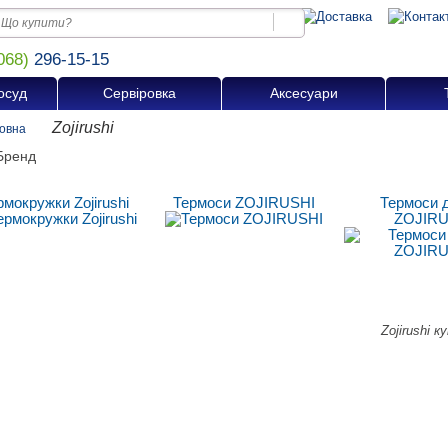
068)
296-15-15
осуд
Сервіровка
Аксесуари
Zojirushi
овна
рмокружки Zojirushi
Термоси ZOJIRUSHI
Термоси д
ZOJIRU
Zojirushi к