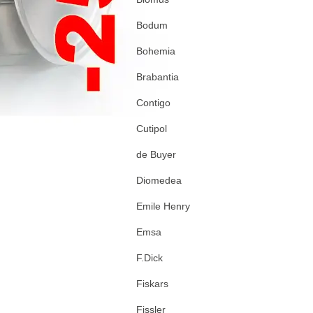
Bodum
Bohemia
Brabantia
Contigo
Cutipol
de Buyer
Diomedea
Emile Henry
Emsa
F.Dick
Fiskars
Fissler