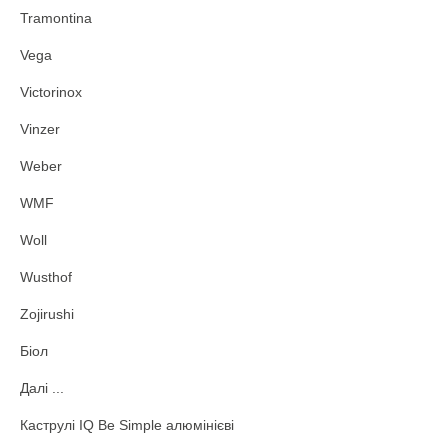
Tramontina
Vega
Victorinox
Vinzer
Weber
WMF
Woll
Wusthof
Zojirushi
Біол
Далі ...
Каструлі IQ Be Simple алюмінієві