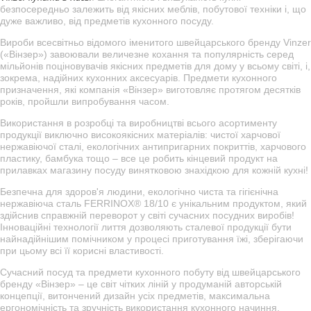
безпосередньо залежить від якісних меблів, побутової техніки і, що
дуже важливо, від предметів кухонного посуду.
Вироби всесвітньо відомого іменитого швейцарського бренду Vinzer
(«Вінзер») завоювали величезне кохання та популярність серед
мільйонів поціновувачів якісних предметів для дому у всьому світі, і,
зокрема, надійних кухонних аксесуарів. Предмети кухонного
призначення, які компанія «Вінзер» виготовляє протягом десятків
років, пройшли випробування часом.
Використання в розробці та виробництві всього асортименту
продукції виключно високоякісних матеріалів: чистої харчової
нержавіючої сталі, екологічних антипригарних покриттів, харчового
пластику, бамбука тощо – все це робить кінцевий продукт на
прилавках магазину посуду винятковою знахідкою для кожній кухні!
Безпечна для здоров'я людини, екологічно чиста та гігієнічна
нержавіюча сталь FERRINOX® 18/10 є унікальним продуктом, який
здійснив справжній переворот у світі сучасних посудних виробів!
Інноваційні технології лиття дозволяють сталевої продукції бути
найнадійнішим помічником у процесі приготування їжі, зберігаючи
при цьому всі її корисні властивості.
Сучасний посуд та предмети кухонного побуту від швейцарського
бренду «Вінзер» – це світ чітких ліній у продуманій авторській
концепції, витончений дизайн усіх предметів, максимальна
ергономічність та зручність використання кухонного начиння.