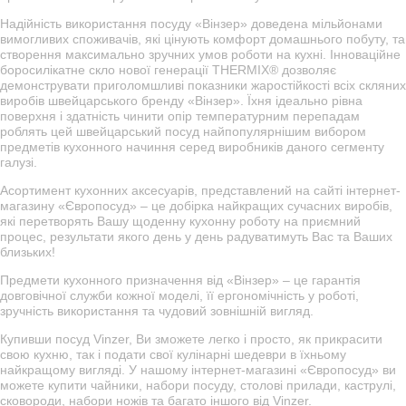
Надійність використання посуду «Вінзер» доведена мільйонами
вимогливих споживачів, які цінують комфорт домашнього побуту, та
створення максимально зручних умов роботи на кухні. Інноваційне
боросилікатне скло нової генерації THERMIX® дозволяє
демонструвати приголомшливі показники жаростійкості всіх скляних
виробів швейцарського бренду «Вінзер». Їхня ідеально рівна
поверхня і здатність чинити опір температурним перепадам
роблять цей швейцарський посуд найпопулярнішим вибором
предметів кухонного начиння серед виробників даного сегменту
галузі.
Асортимент кухонних аксесуарів, представлений на сайті інтернет-
магазину «Європосуд» – це добірка найкращих сучасних виробів,
які перетворять Вашу щоденну кухонну роботу на приємний
процес, результати якого день у день радуватимуть Вас та Ваших
близьких!
Предмети кухонного призначення від «Вінзер» – це гарантія
довговічної служби кожної моделі, її ергономічність у роботі,
зручність використання та чудовий зовнішній вигляд.
Купивши посуд Vinzer, Ви зможете легко і просто, як прикрасити
свою кухню, так і подати свої кулінарні шедеври в їхньому
найкращому вигляді. У нашому інтернет-магазині «Європосуд» ви
можете купити чайники, набори посуду, столові прилади, каструлі,
сковороди, набори ножів та багато іншого від Vinzer.