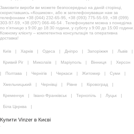
Замовити вироби ви можете безпосередньо на даній сторінці,
скориставшись «Кошиком», або ж зателефонувавши нам за
телефонами +38 (044) 232-65-95, +38 (093) 775-55-59, +38 (099)
303-97-59, +38 (097) 066-46-54 . Телефонувати можна з понеділка
по п'ятницю з 9:00 до 18:30 години, у суботу з 9:00 до 15:00 години.
Кожному клієнту – компетентна консультація та оперативна
доставка!
Київ
|
Харків
|
Одеса
|
Дніпро
|
Запоріжжя
|
Львів
|
Кривий Ріг
|
Миколаїв
|
Маріуполь
|
Вінниця
|
Херсон
|
Полтава
|
Чернігів
|
Черкаси
|
Житомир
|
Суми
|
Хмельницький
|
Чернівці
|
Рівне
|
Кіровоград
|
Кременчук
|
Івано-Франківськ
|
Тернопіль
|
Луцьк
|
Біла Церква
|
Купити Vinzer в Києві
.