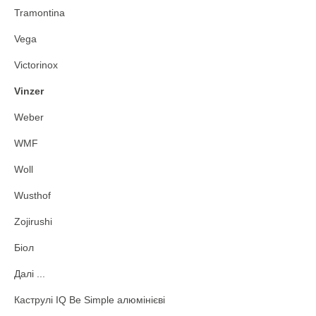
Tramontina
Vega
Victorinox
Vinzer
Weber
WMF
Woll
Wusthof
Zojirushi
Біол
Далі ...
Каструлі IQ Be Simple алюмінієві