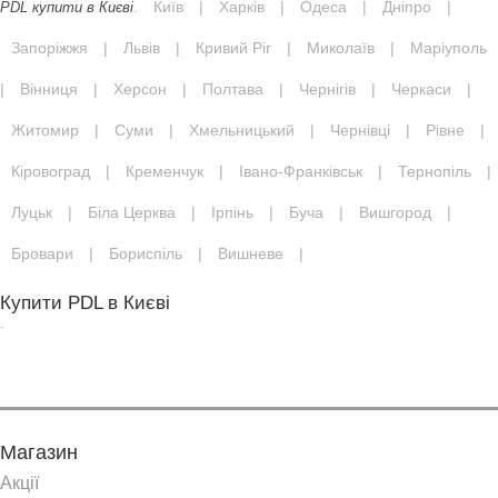
.
Київ
|
Харків
|
Одеса
|
Дніпро
|
PDL купити в Києві
Запоріжжя
|
Львів
|
Кривий Ріг
|
Миколаїв
|
Маріуполь
|
Вінниця
|
Херсон
|
Полтава
|
Чернігів
|
Черкаси
|
Житомир
|
Суми
|
Хмельницький
|
Чернівці
|
Рівне
|
Кіровоград
|
Кременчук
|
Івано-Франківськ
|
Тернопіль
|
Луцьк
|
Біла Церква
|
Ірпінь
|
Буча
|
Вишгород
|
Бровари
|
Бориспіль
|
Вишневе
|
Купити PDL в Києві
.
Магазин
Акції