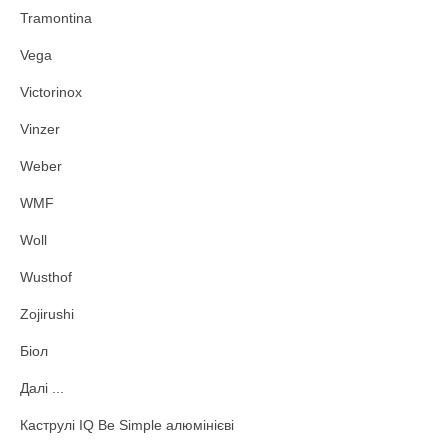
Tramontina
Vega
Victorinox
Vinzer
Weber
WMF
Woll
Wusthof
Zojirushi
Біол
Далі ...
Каструлі IQ Be Simple алюмінієві