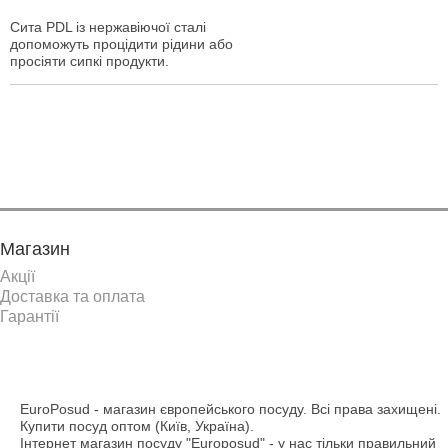
Сита PDL із нержавіючої сталі
допоможуть процідити рідини або
просіяти сипкі продукти.
Показати ще
Магазин
Акції
Доставка та оплата
Гарантії
EuroPosud
- магазин європейського посуду. Всі права захищені.
Купити посуд оптом (Київ, Україна).
Інтернет магазин посуду "Europosud" - у нас тільки правильний