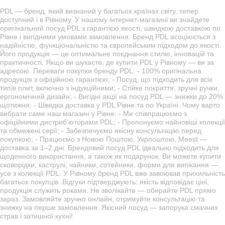
PDL — бренд, який визнаний у багатьох країнах світу, тепер
доступний і в Рівному. У нашому інтернет-магазині ви знайдете
оригінальний посуд PDL з гарантією якості, швидкою доставкою по
Рівне і вигідними умовами замовлення. Бренд PDL асоціюється з
надійністю, функціональністю та європейським підходом до якості.
Його продукція — це оптимальне поєднання стилю, інновацій та
практичності. Якщо ви шукаєте, де купити PDL у Рівному — ви за
адресою. Переваги покупки бренду PDL: - 100% оригінальна
продукція з офіційною гарантією; - Посуд, що підходить для всіх
типів плит, включно з індукційними; - Стійке покриття, зручні ручки,
ергономічний дизайн; - Вигідні акції на посуд PDL — знижки до 20%
щотижня; - Швидка доставка у PDL Рівне та по Україні. Чому варто
вибрати саме наш магазин у Рівне: - Ми співпрацюємо з
офіційними дистриб’юторами PDL; - Пропонуємо найновіші колекції
та обмежені серії; - Забезпечуємо якісну консультацію перед
покупкою; - Працюємо з Новою Поштою, Укрпоштою, Meest —
доставка за 1–2 дні. Брендовий посуд PDL ідеально підходить для
щоденного використання, а також як подарунок. Ви можете купити
сковорідки, каструлі, чайники, сотейники, форми для випікання —
усе з колекції PDL. У Рівному бренд PDL вже завоював прихильність
багатьох покупців. Відгуки підтверджують: якість відповідає ціні,
продукція служить роками. Не зволікайте — обирайте PDL прямо
зараз. Замовляйте зручно онлайн, отримуйте консультацію та
знижку на перше замовлення. Якісний посуд — запорука смачних
страв і затишної кухні!