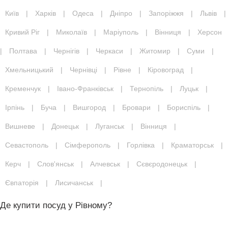
Київ
|
Харків
|
Одеса
|
Дніпро
|
Запоріжжя
|
Львів
|
Кривий Ріг
|
Миколаїв
|
Маріуполь
|
Вінниця
|
Херсон
|
Полтава
|
Чернігів
|
Черкаси
|
Житомир
|
Суми
|
Хмельницький
|
Чернівці
|
Рівне
|
Кіровоград
|
Кременчук
|
Івано-Франківськ
|
Тернопіль
|
Луцьк
|
Ірпінь
|
Буча
|
Вишгород
|
Бровари
|
Бориспіль
|
Вишневе
|
Донецьк
|
Луганськ
|
Вінниця
|
Севастополь
|
Сімферополь
|
Горлівка
|
Краматорськ
|
Керч
|
Слов'янськ
|
Алчевськ
|
Сєвєродонецьк
|
Євпаторія
|
Лисичанськ
|
Де купити посуд у Рівному?