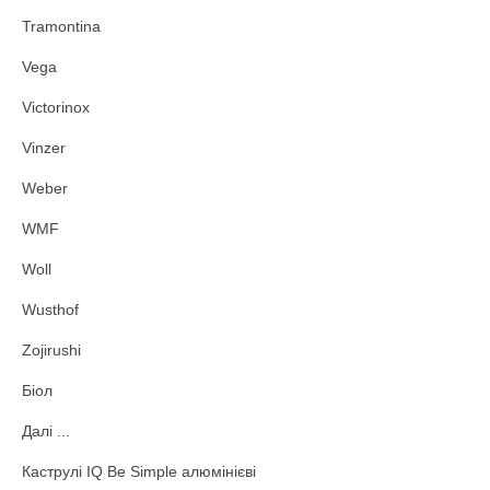
Tramontina
Vega
Victorinox
Vinzer
Weber
WMF
Woll
Wusthof
Zojirushi
Біол
Далі ...
Каструлі IQ Be Simple алюмінієві