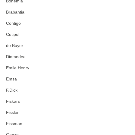
Bohemia
Brabantia
Contigo
Cutipol
de Buyer
Diomedea
Emile Henry
Emsa
F.Dick
Fiskars
Fissler
Fissman
Ganzo