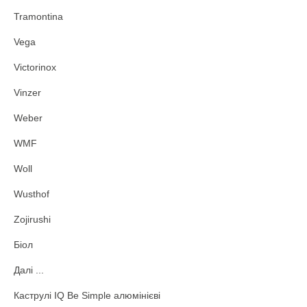
Tramontina
Vega
Victorinox
Vinzer
Weber
WMF
Woll
Wusthof
Zojirushi
Біол
Далі ...
Каструлі IQ Be Simple алюмінієві