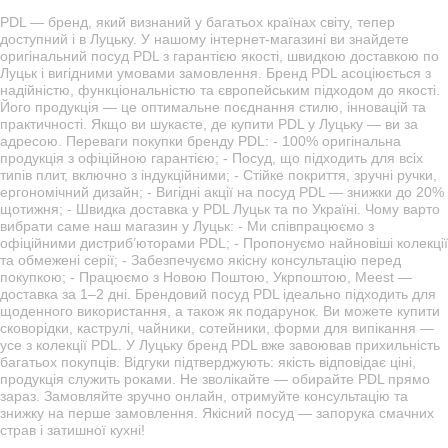
PDL — бренд, який визнаний у багатьох країнах світу, тепер
доступний і в Луцьку. У нашому інтернет-магазині ви знайдете
оригінальний посуд PDL з гарантією якості, швидкою доставкою по
Луцьк і вигідними умовами замовлення. Бренд PDL асоціюється з
надійністю, функціональністю та європейським підходом до якості.
Його продукція — це оптимальне поєднання стилю, інновацій та
практичності. Якщо ви шукаєте, де купити PDL у Луцьку — ви за
адресою. Переваги покупки бренду PDL: - 100% оригінальна
продукція з офіційною гарантією; - Посуд, що підходить для всіх
типів плит, включно з індукційними; - Стійке покриття, зручні ручки,
ергономічний дизайн; - Вигідні акції на посуд PDL — знижки до 20%
щотижня; - Швидка доставка у PDL Луцьк та по Україні. Чому варто
вибрати саме наш магазин у Луцьк: - Ми співпрацюємо з
офіційними дистриб’юторами PDL; - Пропонуємо найновіші колекції
та обмежені серії; - Забезпечуємо якісну консультацію перед
покупкою; - Працюємо з Новою Поштою, Укрпоштою, Meest —
доставка за 1–2 дні. Брендовий посуд PDL ідеально підходить для
щоденного використання, а також як подарунок. Ви можете купити
сковорідки, каструлі, чайники, сотейники, форми для випікання —
усе з колекції PDL. У Луцьку бренд PDL вже завоював прихильність
багатьох покупців. Відгуки підтверджують: якість відповідає ціні,
продукція служить роками. Не зволікайте — обирайте PDL прямо
зараз. Замовляйте зручно онлайн, отримуйте консультацію та
знижку на перше замовлення. Якісний посуд — запорука смачних
страв і затишної кухні!