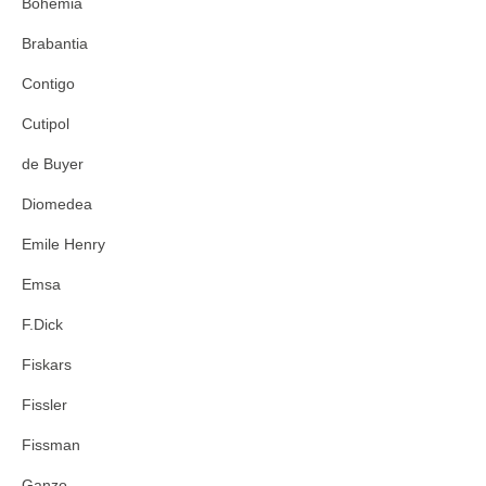
Bohemia
Brabantia
Contigo
Cutipol
de Buyer
Diomedea
Emile Henry
Emsa
F.Dick
Fiskars
Fissler
Fissman
Ganzo