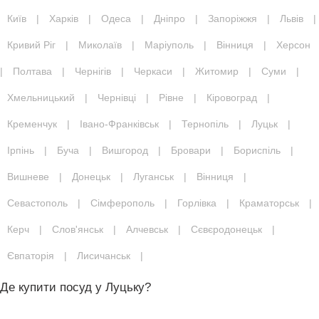
Київ
|
Харків
|
Одеса
|
Дніпро
|
Запоріжжя
|
Львів
|
Кривий Ріг
|
Миколаїв
|
Маріуполь
|
Вінниця
|
Херсон
|
Полтава
|
Чернігів
|
Черкаси
|
Житомир
|
Суми
|
Хмельницький
|
Чернівці
|
Рівне
|
Кіровоград
|
Кременчук
|
Івано-Франківськ
|
Тернопіль
|
Луцьк
|
Ірпінь
|
Буча
|
Вишгород
|
Бровари
|
Бориспіль
|
Вишневе
|
Донецьк
|
Луганськ
|
Вінниця
|
Севастополь
|
Сімферополь
|
Горлівка
|
Краматорськ
|
Керч
|
Слов'янськ
|
Алчевськ
|
Сєвєродонецьк
|
Євпаторія
|
Лисичанськ
|
Де купити посуд у Луцьку?