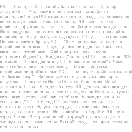
PDL — бренд, який визнаний у багатьох країнах світу, тепер
доступний і в . У нашому інтернет-магазині ви знайдете
оригінальний посуд PDL з гарантією якості, швидкою доставкою по і
вигідними умовами замовлення. Бренд PDL асоціюється з
надійністю, функціональністю та європейським підходом до якості.
Його продукція — це оптимальне поєднання стилю, інновацій та
практичності. Якщо ви шукаєте, де купити PDL у — ви за адресою.
Переваги покупки бренду PDL: - 100% оригінальна продукція з
офіційною гарантією; - Посуд, що підходить для всіх типів плит,
включно з індукційними; - Стійке покриття, зручні ручки,
ергономічний дизайн; - Вигідні акції на посуд PDL — знижки до 20%
щотижня; - Швидка доставка у PDL Бровари та по Україні. Чому
варто вибрати саме наш магазин у : - Ми співпрацюємо з
офіційними дистриб’юторами PDL; - Пропонуємо найновіші колекції
та обмежені серії; - Забезпечуємо якісну консультацію перед
покупкою; - Працюємо з Новою Поштою, Укрпоштою, Meest —
доставка за 1–2 дні. Брендовий посуд PDL ідеально підходить для
щоденного використання, а також як подарунок. Ви можете купити
сковорідки, каструлі, чайники, сотейники, форми для випікання —
усе з колекції PDL. У бренд PDL вже завоював прихильність
багатьох покупців. Відгуки підтверджують: якість відповідає ціні,
продукція служить роками. Не зволікайте — обирайте PDL прямо
зараз. Замовляйте зручно онлайн, отримуйте консультацію та
знижку на перше замовлення. Якісний посуд — запорука смачних
страв і затишної кухні!