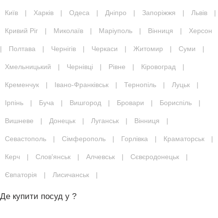
Київ
|
Харків
|
Одеса
|
Дніпро
|
Запоріжжя
|
Львів
|
Кривий Ріг
|
Миколаїв
|
Маріуполь
|
Вінниця
|
Херсон
|
Полтава
|
Чернігів
|
Черкаси
|
Житомир
|
Суми
|
Хмельницький
|
Чернівці
|
Рівне
|
Кіровоград
|
Кременчук
|
Івано-Франківськ
|
Тернопіль
|
Луцьк
|
Ірпінь
|
Буча
|
Вишгород
|
Бровари
|
Бориспіль
|
Вишневе
|
Донецьк
|
Луганськ
|
Вінниця
|
Севастополь
|
Сімферополь
|
Горлівка
|
Краматорськ
|
Керч
|
Слов'янськ
|
Алчевськ
|
Сєвєродонецьк
|
Євпаторія
|
Лисичанськ
|
Де купити посуд у ?