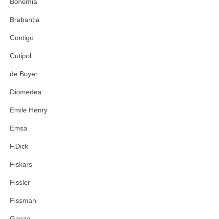
Bohemia
Brabantia
Contigo
Cutipol
de Buyer
Diomedea
Emile Henry
Emsa
F.Dick
Fiskars
Fissler
Fissman
Ganzo