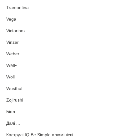
Tramontina
Vega
Victorinox
Vinzer
Weber
WMF
Woll
Wusthof
Zojirushi
Біол
Далі ...
Каструлі IQ Be Simple алюмінієві