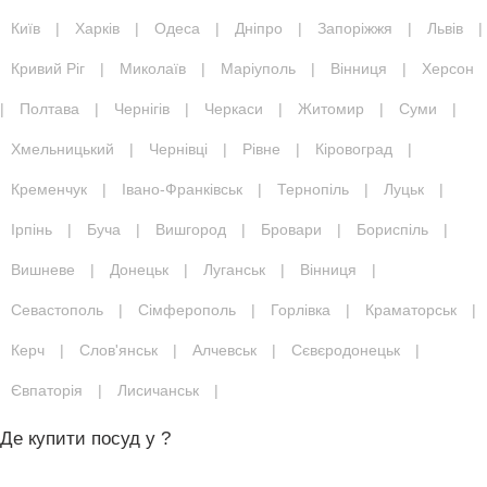
Київ
|
Харків
|
Одеса
|
Дніпро
|
Запоріжжя
|
Львів
|
Кривий Ріг
|
Миколаїв
|
Маріуполь
|
Вінниця
|
Херсон
|
Полтава
|
Чернігів
|
Черкаси
|
Житомир
|
Суми
|
Хмельницький
|
Чернівці
|
Рівне
|
Кіровоград
|
Кременчук
|
Івано-Франківськ
|
Тернопіль
|
Луцьк
|
Ірпінь
|
Буча
|
Вишгород
|
Бровари
|
Бориспіль
|
Вишневе
|
Донецьк
|
Луганськ
|
Вінниця
|
Севастополь
|
Сімферополь
|
Горлівка
|
Краматорськ
|
Керч
|
Слов'янськ
|
Алчевськ
|
Сєвєродонецьк
|
Євпаторія
|
Лисичанськ
|
Де купити посуд у ?