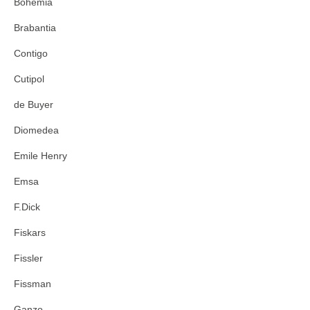
Bohemia
Brabantia
Contigo
Cutipol
de Buyer
Diomedea
Emile Henry
Emsa
F.Dick
Fiskars
Fissler
Fissman
Ganzo