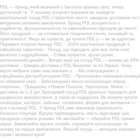
PDL — бренд, який визнаний у багатьох країнах світу, тепер
доступний і в . У нашому інтернет-магазині ви знайдете
оригінальний посуд PDL з гарантією якості, швидкою доставкою по і
вигідними умовами замовлення. Бренд PDL асоціюється з
надійністю, функціональністю та європейським підходом до якості.
Його продукція — це оптимальне поєднання стилю, інновацій та
практичності. Якщо ви шукаєте, де купити PDL у — ви за адресою.
Переваги покупки бренду PDL: - 100% оригінальна продукція з
офіційною гарантією; - Посуд, що підходить для всіх типів плит,
включно з індукційними; - Стійке покриття, зручні ручки,
ергономічний дизайн; - Вигідні акції на посуд PDL — знижки до 20%
щотижня; - Швидка доставка у PDL Вишневе та по Україні. Чому
варто вибрати саме наш магазин у : - Ми співпрацюємо з
офіційними дистриб’юторами PDL; - Пропонуємо найновіші колекції
та обмежені серії; - Забезпечуємо якісну консультацію перед
покупкою; - Працюємо з Новою Поштою, Укрпоштою, Meest —
доставка за 1–2 дні. Брендовий посуд PDL ідеально підходить для
щоденного використання, а також як подарунок. Ви можете купити
сковорідки, каструлі, чайники, сотейники, форми для випікання —
усе з колекції PDL. У бренд PDL вже завоював прихильність
багатьох покупців. Відгуки підтверджують: якість відповідає ціні,
продукція служить роками. Не зволікайте — обирайте PDL прямо
зараз. Замовляйте зручно онлайн, отримуйте консультацію та
знижку на перше замовлення. Якісний посуд — запорука смачних
страв і затишної кухні!