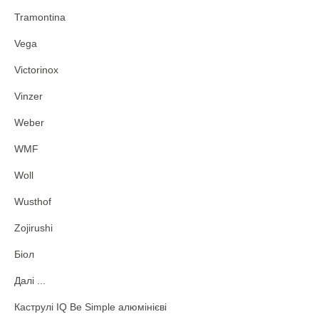
Tramontina
Vega
Victorinox
Vinzer
Weber
WMF
Woll
Wusthof
Zojirushi
Біол
Далі ...
Каструлі IQ Be Simple алюмінієві