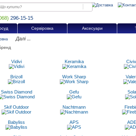
068)
296-15-15
осуд
Сервіровка
Аксесуари
Далі ...
овна
Vidivi
Keramika
Civiv
Brizoll
Work Sharp
Valer
Swiss Diamond
Gefu
Sol
Skif Outdoor
Nachtmann
Firebi
Babyliss
APS
AD