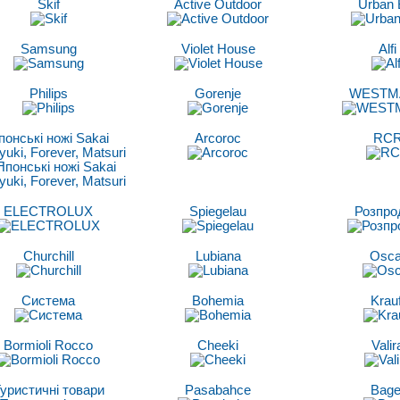
Skif
Active Outdoor
Urban 
Samsung
Violet House
Alfi
Philips
Gorenje
WESTM
понські ножі Sakai
Arcoroc
RC
yuki, Forever, Matsuri
ELECTROLUX
Spiegelau
Розпро
Churchill
Lubiana
Osca
Система
Bohemia
Krauf
Bormioli Rocco
Cheeki
Valir
уристичні товари
Pasabahce
Bage