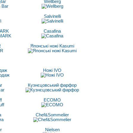
Bar
Wellberg
Salvinelli
ARK
Casafina
R
Японські ножі Kasumi
даж
Ножі IVO
r
Кузнєцовський фарфор
f
ECOMO
a
Chef&Sommelier
r
Nielsen