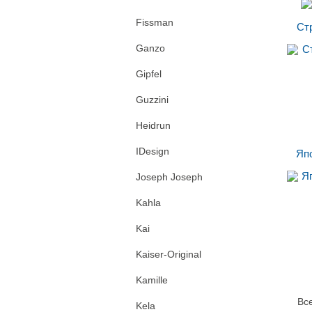
Fissman
Стр
Ganzo
Gipfel
Guzzini
Heidrun
IDesign
Япо
Joseph Joseph
Kahla
Kai
Kaiser-Original
Kamille
Вс
Kela