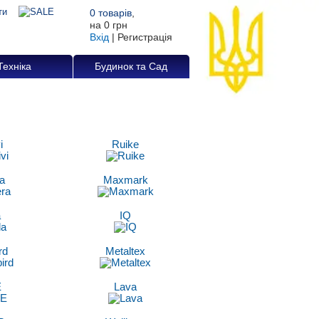
0
товарів
,
на
0 грн
Вхід
|
Регистрація
Техніка
Будинок та Сад
i
Ruike
a
Maxmark
a
IQ
rd
Metaltex
E
Lava