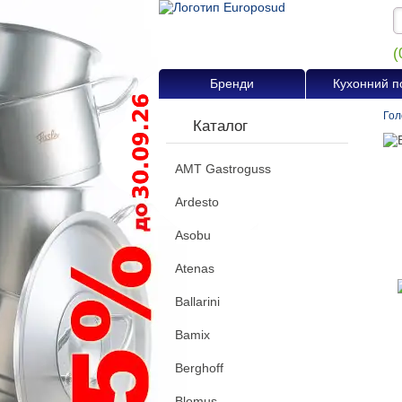
(
Бренди
Кухонний п
Гол
Каталог
AMT Gastroguss
Ardesto
Asobu
Atenas
Ballarini
Bamix
Berghoff
Blomus