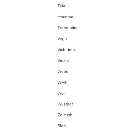
Tefal
tescoma
Tramontina
Vega
Victorinox
Vinzer
Weber
WMF
Woll
Wusthof
Zojirushi
Біол