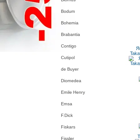
Bodum
Bohemia
Brabantia
Contigo
Я
Taka
Cutipol
de Buyer
Diomedea
Emile Henry
Emsa
F.Dick
Fiskars
Т
Fissler