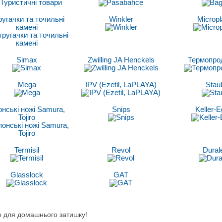
угачки та точильні
Winkler
Microp
камені
Simax
Zwilling JA Henckels
Термопро
Mega
IPV (Ezetil, LaPLAYA)
Stau
нські ножі Samura,
Snips
Keller-E
Tojiro
Termisil
Revol
Dural
Glasslock
GAT
е для домашнього затишку!