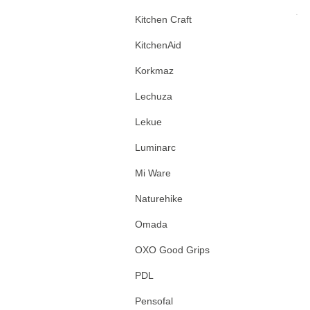
.
Kitchen Craft
KitchenAid
Korkmaz
Lechuza
Lekue
Luminarc
Mi Ware
Naturehike
Omada
OXO Good Grips
PDL
Pensofal