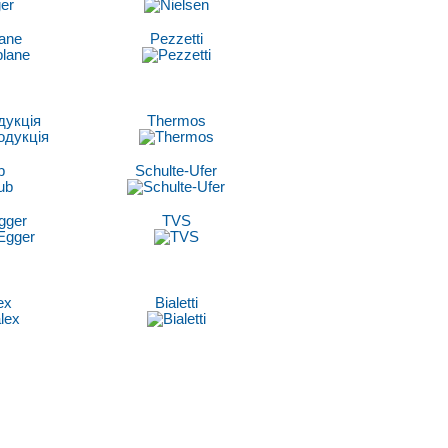
lane
Pezzetti
дукція
Thermos
b
Schulte-Ufer
gger
TVS
ex
Bialetti