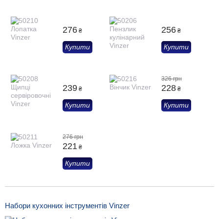
276
256
₴
₴
Купити
Купити
326 грн
239
228
₴
₴
Купити
Купити
276 грн
221
₴
Купити
Набори кухонних інструментів Vinzer