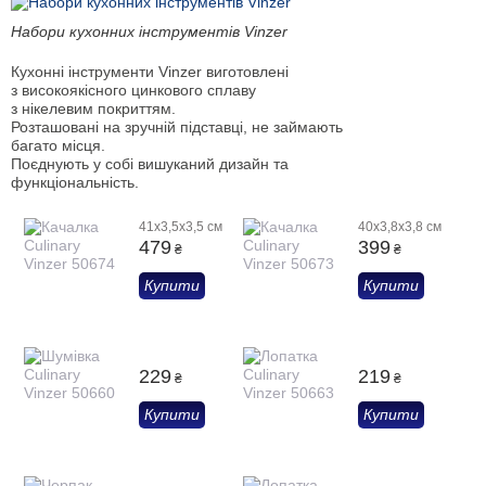
Набори кухонних інструментів Vinzer
Кухонні інструменти Vinzer виготовлені
з високоякісного цинкового сплаву
з нікелевим покриттям.
Розташовані на зручній підставці, не займають
багато місця.
Поєднують у собі вишуканий дизайн та
функціональність.
41x3,5x3,5 см
40х3,8х3,8 см
479
399
₴
₴
Купити
Купити
229
219
₴
₴
Купити
Купити