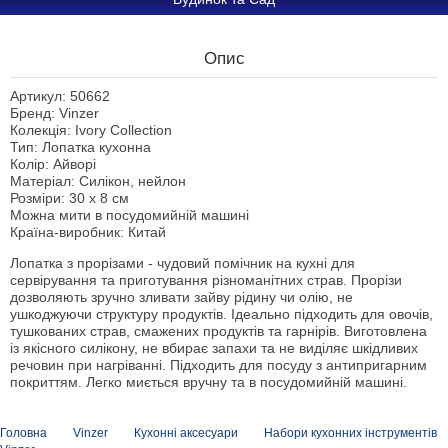
Опис
Артикул: 50662
Бренд: Vinzer
Колекція: Ivory Collection
Тип: Лопатка кухонна
Колір: Айворі
Матеріал: Силікон, нейлон
Розміри: 30 х 8 см
Можна мити в посудомийній машині
Країна-виробник: Китай
Лопатка з прорізами - чудовий помічник на кухні для
сервірування та приготування різноманітних страв. Прорізи
дозволяють зручно зливати зайву рідину чи олію, не
ушкоджуючи структуру продуктів. Ідеально підходить для овочів,
тушкованих страв, смажених продуктів та гарнірів. Виготовлена
із якісного силікону, не вбирає запахи та не виділяє шкідливих
речовин при нагріванні. Підходить для посуду з антипригарним
покриттям. Легко миється вручну та в посудомийній машині.
Головна
Vinzer
Кухонні аксесуари
Набори кухонних інструментів