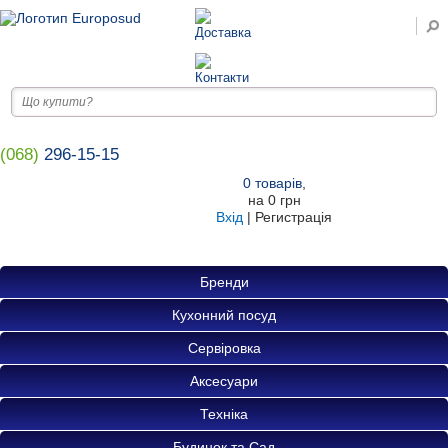
(068)
296-15-15
0
товарів
,
на
0 грн
Вхід
|
Регистрація
Бренди
Кухонний посуд
Сервіровка
Аксесуари
Техніка
Будинок та Сад