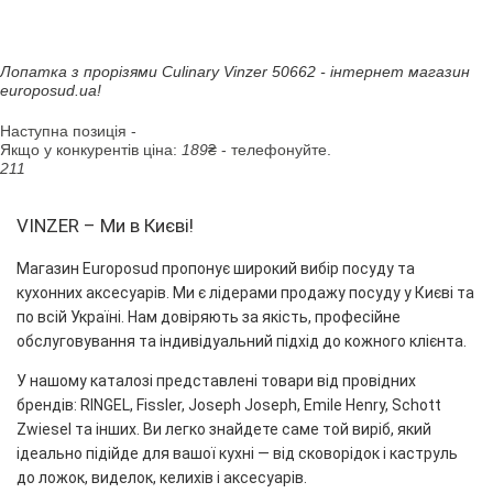
Лопатка з прорізями Culinary Vinzer 50662 - інтернет магазин
europosud.ua!
Наступна позиція -
Якщо у конкурентів ціна:
189
₴ - телефонуйте.
211
VINZER – Ми в Києві!
Магазин Europosud пропонує широкий вибір посуду та
кухонних аксесуарів. Ми є лідерами продажу посуду у Києві та
по всій Україні. Нам довіряють за якість, професійне
обслуговування та індивідуальний підхід до кожного клієнта.
У нашому каталозі представлені товари від провідних
брендів: RINGEL, Fissler, Joseph Joseph, Emile Henry, Schott
Zwiesel та інших. Ви легко знайдете саме той виріб, який
ідеально підійде для вашої кухні — від сковорідок і каструль
до ложок, виделок, келихів і аксесуарів.