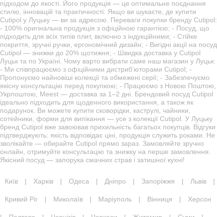
підходом до якості. Його продукція — це оптимальне поєднання
стилю, інновацій та практичності. Якщо ви шукаєте, де купити
Cutipol у Луцьку — ви за адресою. Переваги покупки бренду Cutipol:
- 100% оригінальна продукція з офіційною гарантією; - Посуд, що
підходить для всіх типів плит, включно з індукційними; - Стійке
покриття, зручні ручки, ергономічний дизайн; - Вигідні акції на посуд
Cutipol — знижки до 20% щотижня; - Швидка доставка у Cutipol
Луцьк та по Україні. Чому варто вибрати саме наш магазин у Луцьк:
- Ми співпрацюємо з офіційними дистриб’юторами Cutipol; -
Пропонуємо найновіші колекції та обмежені серії; - Забезпечуємо
якісну консультацію перед покупкою; - Працюємо з Новою Поштою,
Укрпоштою, Meest — доставка за 1–2 дні. Брендовий посуд Cutipol
ідеально підходить для щоденного використання, а також як
подарунок. Ви можете купити сковорідки, каструлі, чайники,
сотейники, форми для випікання — усе з колекції Cutipol. У Луцьку
бренд Cutipol вже завоював прихильність багатьох покупців. Відгуки
підтверджують: якість відповідає ціні, продукція служить роками. Не
зволікайте — обирайте Cutipol прямо зараз. Замовляйте зручно
онлайн, отримуйте консультацію та знижку на перше замовлення.
Якісний посуд — запорука смачних страв і затишної кухні!
Київ
|
Харків
|
Одеса
|
Дніпро
|
Запоріжжя
|
Львів
|
Кривий Ріг
|
Миколаїв
|
Маріуполь
|
Вінниця
|
Херсон