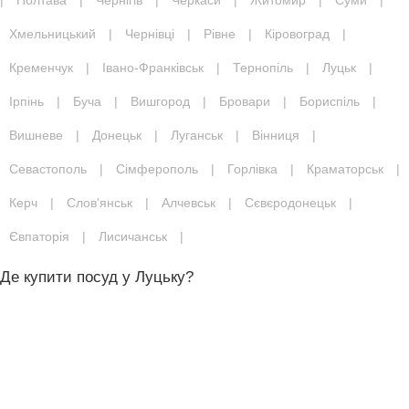
|
Полтава
|
Чернігів
|
Черкаси
|
Житомир
|
Суми
|
Хмельницький
|
Чернівці
|
Рівне
|
Кіровоград
|
Кременчук
|
Івано-Франківськ
|
Тернопіль
|
Луцьк
|
Ірпінь
|
Буча
|
Вишгород
|
Бровари
|
Бориспіль
|
Вишневе
|
Донецьк
|
Луганськ
|
Вінниця
|
Севастополь
|
Сімферополь
|
Горлівка
|
Краматорськ
|
Керч
|
Слов'янськ
|
Алчевськ
|
Сєвєродонецьк
|
Євпаторія
|
Лисичанськ
|
Де купити посуд у Луцьку?