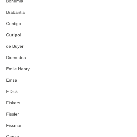
Bohemia
Brabantia
Contigo
Cutipol
de Buyer
Diomedea
Emile Henry
Emsa
F.Dick
Fiskars
Fissler
Fissman
Ganzo