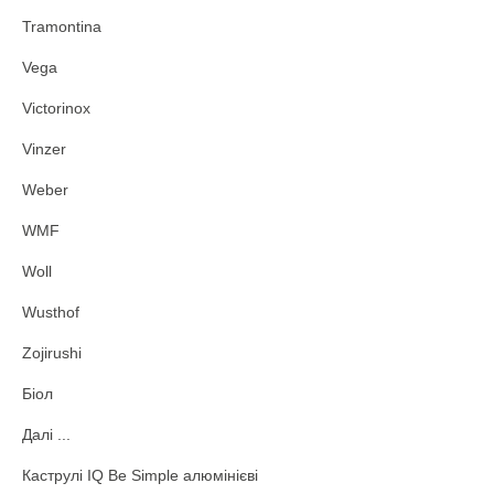
Tramontina
Vega
Victorinox
Vinzer
Weber
WMF
Woll
Wusthof
Zojirushi
Біол
Далі ...
Каструлі IQ Be Simple алюмінієві