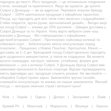
підходом до якості. Його продукція — це оптимальне поєднання
стилю, інновацій та практичності. Якщо ви шукаєте, де купити
Cutipol у Донецьку — ви за адресою. Переваги покупки бренду
Cutipol: - 100% оригінальна продукція з офіційною гарантією; -
Посуд, що підходить для всіх типів плит, включно з індукційними; -
Стійке покриття, зручні ручки, ергономічний дизайн; - Вигідні акції
на посуд Cutipol — знижки до 20% щотижня; - Швидка доставка у
Cutipol Донецьк та по Україні. Чому варто вибрати саме наш
магазин у Донецьк: - Ми співпрацюємо з офіційними
дистриб’юторами Cutipol; - Пропонуємо найновіші колекції та
обмежені серії; - Забезпечуємо якісну консультацію перед
покупкою; - Працюємо з Новою Поштою, Укрпоштою, Meest —
доставка за 1–2 дні. Брендовий посуд Cutipol ідеально підходить
для щоденного використання, а також як подарунок. Ви можете
купити сковорідки, каструлі, чайники, сотейники, форми для
випікання — усе з колекції Cutipol. У Донецьку бренд Cutipol вже
завоював прихильність багатьох покупців. Відгуки підтверджують:
якість відповідає ціні, продукція служить роками. Не зволікайте —
обирайте Cutipol прямо зараз. Замовляйте зручно онлайн,
отримуйте консультацію та знижку на перше замовлення. Якісний
посуд — запорука смачних страв і затишної кухні!
Київ
|
Харків
|
Одеса
|
Дніпро
|
Запоріжжя
|
Львів
|
Кривий Ріг
|
Миколаїв
|
Маріуполь
|
Вінниця
|
Херсон