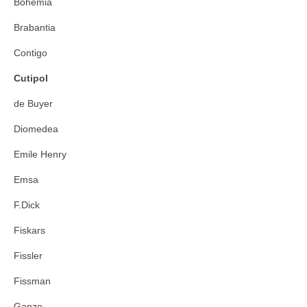
Bohemia
Brabantia
Contigo
Cutipol
de Buyer
Diomedea
Emile Henry
Emsa
F.Dick
Fiskars
Fissler
Fissman
Ganzo