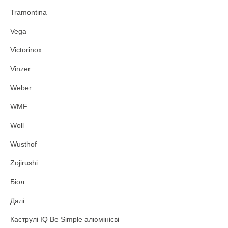
Tramontina
Vega
Victorinox
Vinzer
Weber
WMF
Woll
Wusthof
Zojirushi
Біол
Далі ...
Каструлі IQ Be Simple алюмінієві