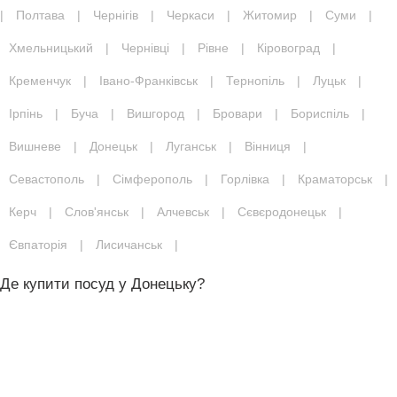
|
Полтава
|
Чернігів
|
Черкаси
|
Житомир
|
Суми
|
Хмельницький
|
Чернівці
|
Рівне
|
Кіровоград
|
Кременчук
|
Івано-Франківськ
|
Тернопіль
|
Луцьк
|
Ірпінь
|
Буча
|
Вишгород
|
Бровари
|
Бориспіль
|
Вишневе
|
Донецьк
|
Луганськ
|
Вінниця
|
Севастополь
|
Сімферополь
|
Горлівка
|
Краматорськ
|
Керч
|
Слов'янськ
|
Алчевськ
|
Сєвєродонецьк
|
Євпаторія
|
Лисичанськ
|
Де купити посуд у Донецьку?