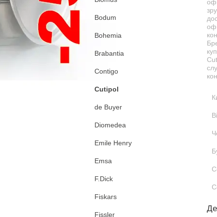
офі
зру
Bodum
дос
офі
ко
Bohemia
Бр
куп
Brabantia
Cut
сл
Contigo
кон
Cutipol
К
de Buyer
В
Diomedea
Ч
Emile Henry
Б
Emsa
С
F.Dick
С
Fiskars
Де
Fissler