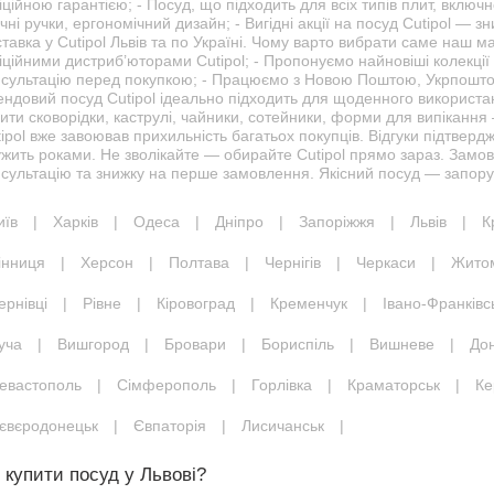
ційною гарантією; - Посуд, що підходить для всіх типів плит, включно
чні ручки, ергономічний дизайн; - Вигідні акції на посуд Cutipol —
тавка у Cutipol Львів та по Україні. Чому варто вибрати саме наш м
ційними дистриб’юторами Cutipol; - Пропонуємо найновіші колекції 
нсультацію перед покупкою; - Працюємо з Новою Поштою, Укрпоштою
ендовий посуд Cutipol ідеально підходить для щоденного використа
ити сковорідки, каструлі, чайники, сотейники, форми для випікання —
ipol вже завоював прихильність багатьох покупців. Відгуки підтверджу
ужить роками. Не зволікайте — обирайте Cutipol прямо зараз. Замо
сультацію та знижку на перше замовлення. Якісний посуд — запорук
иїв
|
Харків
|
Одеса
|
Дніпро
|
Запоріжжя
|
Львів
|
К
інниця
|
Херсон
|
Полтава
|
Чернігів
|
Черкаси
|
Жито
ернівці
|
Рівне
|
Кіровоград
|
Кременчук
|
Івано-Франківс
уча
|
Вишгород
|
Бровари
|
Бориспіль
|
Вишневе
|
До
евастополь
|
Сімферополь
|
Горлівка
|
Краматорськ
|
Ке
євєродонецьк
|
Євпаторія
|
Лисичанськ
|
 купити посуд у Львові?