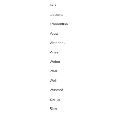
Tefal
tescoma
Tramontina
Vega
Victorinox
Vinzer
Weber
WMF
Woll
Wusthof
Zojirushi
Біол