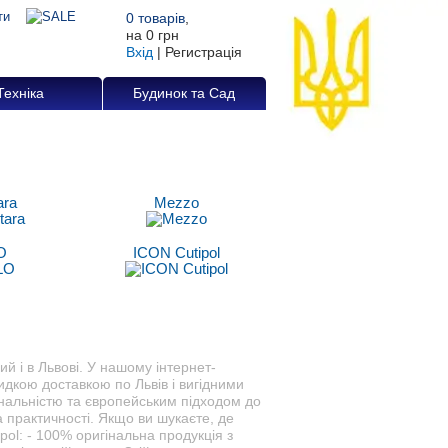
0
товарів
,
на
0 грн
Вхід
|
Регистрація
Техніка
Будинок та Сад
ara
Mezzo
O
ICON Cutipol
ий і в Львові. У нашому інтернет-
видкою доставкою по Львів і вигідними
ональністю та європейським підходом до
 практичності. Якщо ви шукаєте, де
pol: - 100% оригінальна продукція з