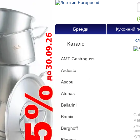
(
Бренди
Кухонний п
Гол
Каталог
AMT Gastroguss
Ardesto
Asobu
Atenas
Ballarini
Cut
Bamix
маг
ум
Berghoff
яко
куп
Blomus