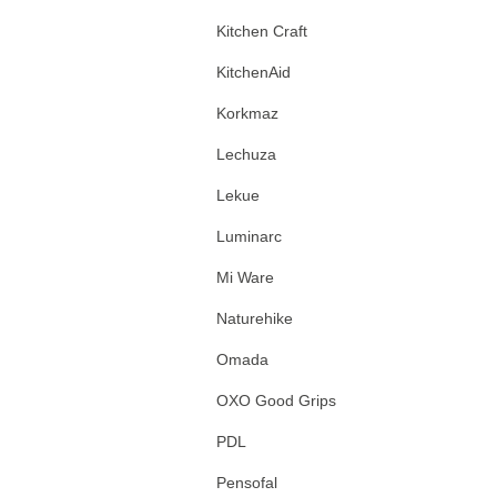
Kitchen Craft
KitchenAid
Korkmaz
Lechuza
Lekue
Luminarc
Mi Ware
Naturehike
Omada
OXO Good Grips
PDL
Pensofal