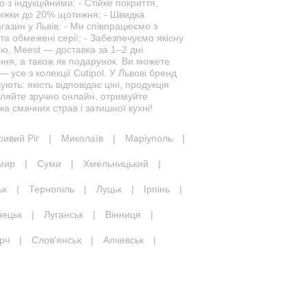
 з індукційними; - Стійке покриття,
 знижки до 20% щотижня; - Швидка
агазин у Львів: - Ми співпрацюємо з
та обмежені серії; - Забезпечуємо якісну
, Meest — доставка за 1–2 дні.
ння, а також як подарунок. Ви можете
 усе з колекції Cutipol. У Львові бренд
ють: якість відповідає ціні, продукція
вляйте зручно онлайн, отримуйте
а смачних страв і затишної кухні!
ривий Ріг
|
Миколаїв
|
Маріуполь
|
мир
|
Суми
|
Хмельницький
|
ьк
|
Тернопіль
|
Луцьк
|
Ірпінь
|
нецьк
|
Луганськ
|
Вінниця
|
рч
|
Слов'янськ
|
Алчевськ
|