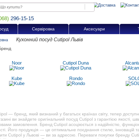
068)
296-15-15
осуд
Сервіровка
Аксесуари
Кухонний посуд Cutipol Львів
овна
Noor
Cutipol Duna
Alcant
Kube
Rondo
SOL
ipol — бренд, який визнаний у багатьох країнах світу, тепер доступн
азині ви знайдете оригінальний посуд Cutipol з гарантією якості, ш
овами замовлення. Бренд Cutipol асоціюється з надійністю, функці
сті. Його продукція — це оптимальне поєднання стилю, інновацій та
ити Cutipol у Львові — ви за адресою. Переваги покупки бренду Cuti