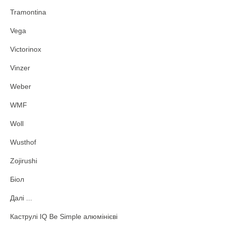
Tramontina
Vega
Victorinox
Vinzer
Weber
WMF
Woll
Wusthof
Zojirushi
Біол
Далі ...
Каструлі IQ Be Simple алюмінієві