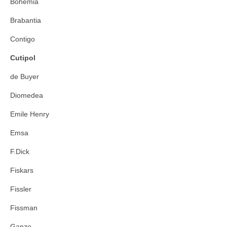
Bohemia
Brabantia
Contigo
Cutipol
de Buyer
Diomedea
Emile Henry
Emsa
F.Dick
Fiskars
Fissler
Fissman
Ganzo