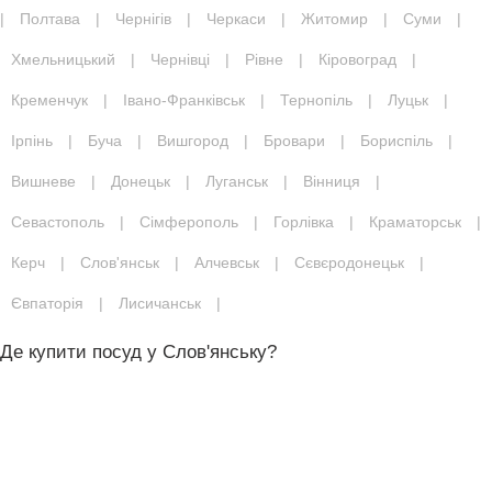
|
Полтава
|
Чернігів
|
Черкаси
|
Житомир
|
Суми
|
Хмельницький
|
Чернівці
|
Рівне
|
Кіровоград
|
Кременчук
|
Івано-Франківськ
|
Тернопіль
|
Луцьк
|
Ірпінь
|
Буча
|
Вишгород
|
Бровари
|
Бориспіль
|
Вишневе
|
Донецьк
|
Луганськ
|
Вінниця
|
Севастополь
|
Сімферополь
|
Горлівка
|
Краматорськ
|
Керч
|
Слов'янськ
|
Алчевськ
|
Сєвєродонецьк
|
Євпаторія
|
Лисичанськ
|
Де купити посуд у Слов'янську?