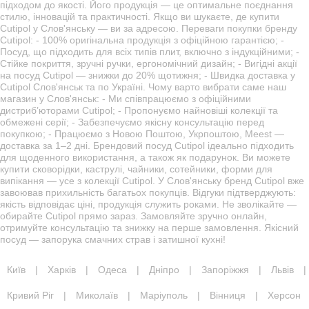
підходом до якості. Його продукція — це оптимальне поєднання
стилю, інновацій та практичності. Якщо ви шукаєте, де купити
Cutipol у Слов'янську — ви за адресою. Переваги покупки бренду
Cutipol: - 100% оригінальна продукція з офіційною гарантією; -
Посуд, що підходить для всіх типів плит, включно з індукційними; -
Стійке покриття, зручні ручки, ергономічний дизайн; - Вигідні акції
на посуд Cutipol — знижки до 20% щотижня; - Швидка доставка у
Cutipol Слов'янськ та по Україні. Чому варто вибрати саме наш
магазин у Слов'янськ: - Ми співпрацюємо з офіційними
дистриб’юторами Cutipol; - Пропонуємо найновіші колекції та
обмежені серії; - Забезпечуємо якісну консультацію перед
покупкою; - Працюємо з Новою Поштою, Укрпоштою, Meest —
доставка за 1–2 дні. Брендовий посуд Cutipol ідеально підходить
для щоденного використання, а також як подарунок. Ви можете
купити сковорідки, каструлі, чайники, сотейники, форми для
випікання — усе з колекції Cutipol. У Слов'янську бренд Cutipol вже
завоював прихильність багатьох покупців. Відгуки підтверджують:
якість відповідає ціні, продукція служить роками. Не зволікайте —
обирайте Cutipol прямо зараз. Замовляйте зручно онлайн,
отримуйте консультацію та знижку на перше замовлення. Якісний
посуд — запорука смачних страв і затишної кухні!
Київ
|
Харків
|
Одеса
|
Дніпро
|
Запоріжжя
|
Львів
|
Кривий Ріг
|
Миколаїв
|
Маріуполь
|
Вінниця
|
Херсон