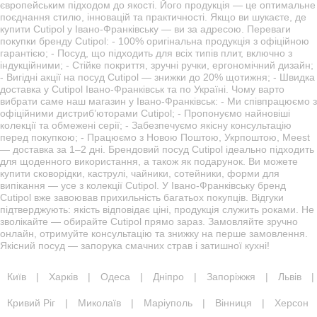
європейським підходом до якості. Його продукція — це оптимальне
поєднання стилю, інновацій та практичності. Якщо ви шукаєте, де
купити Cutipol у Івано-Франківську — ви за адресою. Переваги
покупки бренду Cutipol: - 100% оригінальна продукція з офіційною
гарантією; - Посуд, що підходить для всіх типів плит, включно з
індукційними; - Стійке покриття, зручні ручки, ергономічний дизайн;
- Вигідні акції на посуд Cutipol — знижки до 20% щотижня; - Швидка
доставка у Cutipol Івано-Франківськ та по Україні. Чому варто
вибрати саме наш магазин у Івано-Франківськ: - Ми співпрацюємо з
офіційними дистриб’юторами Cutipol; - Пропонуємо найновіші
колекції та обмежені серії; - Забезпечуємо якісну консультацію
перед покупкою; - Працюємо з Новою Поштою, Укрпоштою, Meest
— доставка за 1–2 дні. Брендовий посуд Cutipol ідеально підходить
для щоденного використання, а також як подарунок. Ви можете
купити сковорідки, каструлі, чайники, сотейники, форми для
випікання — усе з колекції Cutipol. У Івано-Франківську бренд
Cutipol вже завоював прихильність багатьох покупців. Відгуки
підтверджують: якість відповідає ціні, продукція служить роками. Не
зволікайте — обирайте Cutipol прямо зараз. Замовляйте зручно
онлайн, отримуйте консультацію та знижку на перше замовлення.
Якісний посуд — запорука смачних страв і затишної кухні!
Київ
|
Харків
|
Одеса
|
Дніпро
|
Запоріжжя
|
Львів
|
Кривий Ріг
|
Миколаїв
|
Маріуполь
|
Вінниця
|
Херсон