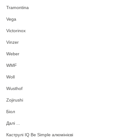
Tramontina
Vega
Victorinox
Vinzer
Weber
WMF
Woll
Wusthof
Zojirushi
Біол
Далі ...
Каструлі IQ Be Simple алюмінієві