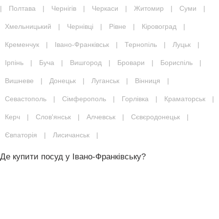
|
Полтава
|
Чернігів
|
Черкаси
|
Житомир
|
Суми
|
Хмельницький
|
Чернівці
|
Рівне
|
Кіровоград
|
Кременчук
|
Івано-Франківськ
|
Тернопіль
|
Луцьк
|
Ірпінь
|
Буча
|
Вишгород
|
Бровари
|
Бориспіль
|
Вишневе
|
Донецьк
|
Луганськ
|
Вінниця
|
Севастополь
|
Сімферополь
|
Горлівка
|
Краматорськ
|
Керч
|
Слов'янськ
|
Алчевськ
|
Сєвєродонецьк
|
Євпаторія
|
Лисичанськ
|
Де купити посуд у Івано-Франківську?