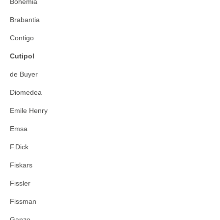
Bohemia
Brabantia
Contigo
Cutipol
de Buyer
Diomedea
Emile Henry
Emsa
F.Dick
Fiskars
Fissler
Fissman
Ganzo