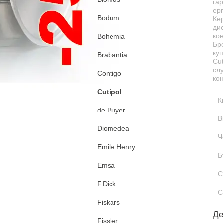
гар
ерг
Bodum
Кер
дис
ко
Bohemia
Бр
куп
Brabantia
Cut
сл
Contigo
кон
Cutipol
К
de Buyer
В
Diomedea
Ч
Emile Henry
Б
Emsa
С
F.Dick
С
Fiskars
Де
Fissler