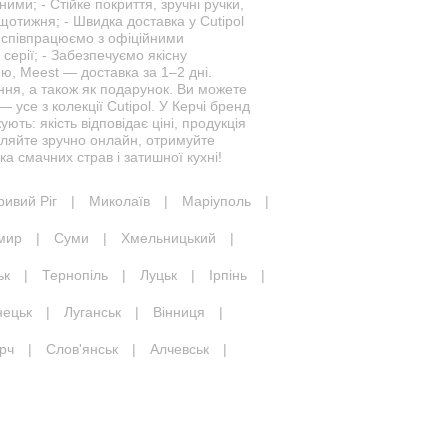
ними; - Стійке покриття, зручні ручки,
 щотижня; - Швидка доставка у Cutipol
и співпрацюємо з офіційними
серії; - Забезпечуємо якісну
, Meest — доставка за 1–2 дні.
ння, а також як подарунок. Ви можете
 усе з колекції Cutipol. У Керчі бренд
ють: якість відповідає ціні, продукція
вляйте зручно онлайн, отримуйте
а смачних страв і затишної кухні!
ривий Ріг
|
Миколаїв
|
Маріуполь
|
мир
|
Суми
|
Хмельницький
|
ьк
|
Тернопіль
|
Луцьк
|
Ірпінь
|
нецьк
|
Луганськ
|
Вінниця
|
рч
|
Слов'янськ
|
Алчевськ
|