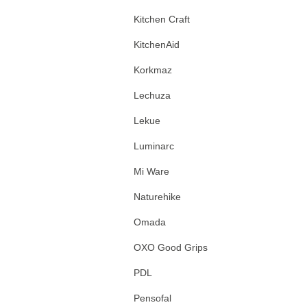
Kitchen Craft
KitchenAid
Korkmaz
Lechuza
Lekue
Luminarc
Mi Ware
Naturehike
Omada
OXO Good Grips
PDL
Pensofal