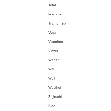
Tefal
tescoma
Tramontina
Vega
Victorinox
Vinzer
Weber
WMF
Woll
Wusthof
Zojirushi
Біол