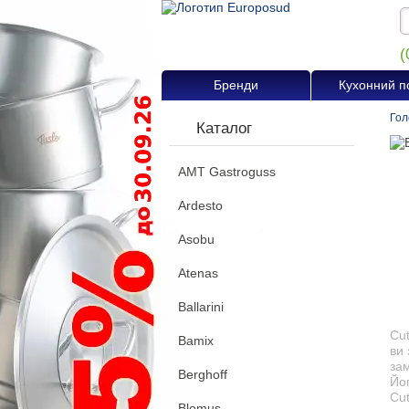
(
Бренди
Кухонний п
Гол
Каталог
AMT Gastroguss
Ardesto
Asobu
Atenas
Ballarini
Cut
Bamix
ви 
зам
Berghoff
Йог
Cut
Blomus