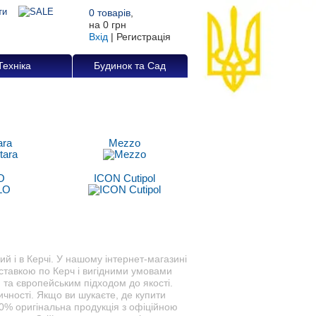
0
товарів
,
на
0 грн
Вхід
|
Регистрація
Техніка
Будинок та Сад
ara
Mezzo
O
ICON Cutipol
ий і в Керчі. У нашому інтернет-магазині
оставкою по Керч і вигідними умовами
 та європейським підходом до якості.
чності. Якщо ви шукаєте, де купити
100% оригінальна продукція з офіційною