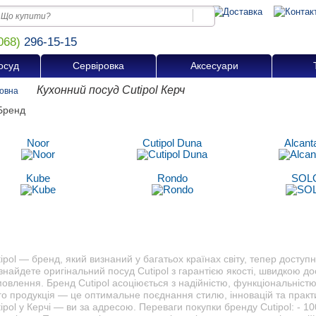
068)
296-15-15
осуд
Сервіровка
Аксесуари
Кухонний посуд Cutipol Керч
овна
Noor
Cutipol Duna
Alcant
Kube
Rondo
SOL
ipol — бренд, який визнаний у багатьох країнах світу, тепер доступн
знайдете оригінальний посуд Cutipol з гарантією якості, швидкою д
овлення. Бренд Cutipol асоціюється з надійністю, функціональністю
о продукція — це оптимальне поєднання стилю, інновацій та практи
ipol у Керчі — ви за адресою. Переваги покупки бренду Cutipol: - 