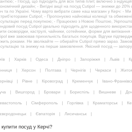
антією; - Посуд, що підходить для всіх типів плит, включно з індукцій
ономічний дизайн; - Вигідні акції на посуд Cutipol — знижки до 20%
ч та по Україні. Чому варто вибрати саме наш магазин у Керч: - М
триб’юторами Cutipol; - Пропонуємо найновіші колекції та обмежені 
нсультацію перед покупкою; - Працюємо з Новою Поштою, Укрпоштою
ендовий посуд Cutipol ідеально підходить для щоденного використа
ити сковорідки, каструлі, чайники, сотейники, форми для випікання —
ipol вже завоював прихильність багатьох покупців. Відгуки підтверджу
ужить роками. Не зволікайте — обирайте Cutipol прямо зараз. Замо
сультацію та знижку на перше замовлення. Якісний посуд — запорук
иїв
|
Харків
|
Одеса
|
Дніпро
|
Запоріжжя
|
Львів
|
К
інниця
|
Херсон
|
Полтава
|
Чернігів
|
Черкаси
|
Жито
ернівці
|
Рівне
|
Кіровоград
|
Кременчук
|
Івано-Франківс
уча
|
Вишгород
|
Бровари
|
Бориспіль
|
Вишневе
|
До
евастополь
|
Сімферополь
|
Горлівка
|
Краматорськ
|
Ке
євєродонецьк
|
Євпаторія
|
Лисичанськ
|
 купити посуд у Керчі?