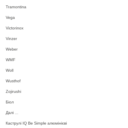
Tramontina
Vega
Victorinox
Vinzer
Weber
WMF
Woll
Wusthof
Zojirushi
Біол
Далі ...
Каструлі IQ Be Simple алюмінієві