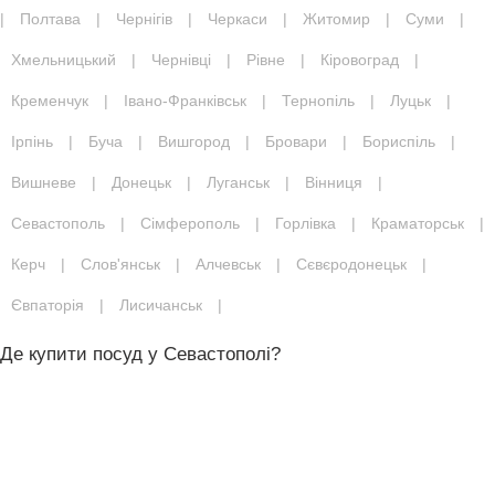
|
Полтава
|
Чернігів
|
Черкаси
|
Житомир
|
Суми
|
Хмельницький
|
Чернівці
|
Рівне
|
Кіровоград
|
Кременчук
|
Івано-Франківськ
|
Тернопіль
|
Луцьк
|
Ірпінь
|
Буча
|
Вишгород
|
Бровари
|
Бориспіль
|
Вишневе
|
Донецьк
|
Луганськ
|
Вінниця
|
Севастополь
|
Сімферополь
|
Горлівка
|
Краматорськ
|
Керч
|
Слов'янськ
|
Алчевськ
|
Сєвєродонецьк
|
Євпаторія
|
Лисичанськ
|
Де купити посуд у Севастополі?