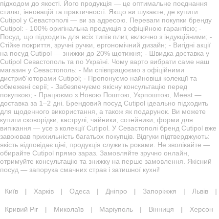
підходом до якості. Його продукція — це оптимальне поєднання
стилю, інновацій та практичності. Якщо ви шукаєте, де купити
Cutipol у Севастополі — ви за адресою. Переваги покупки бренду
Cutipol: - 100% оригінальна продукція з офіційною гарантією; -
Посуд, що підходить для всіх типів плит, включно з індукційними; -
Стійке покриття, зручні ручки, ергономічний дизайн; - Вигідні акції
на посуд Cutipol — знижки до 20% щотижня; - Швидка доставка у
Cutipol Севастополь та по Україні. Чому варто вибрати саме наш
магазин у Севастополь: - Ми співпрацюємо з офіційними
дистриб’юторами Cutipol; - Пропонуємо найновіші колекції та
обмежені серії; - Забезпечуємо якісну консультацію перед
покупкою; - Працюємо з Новою Поштою, Укрпоштою, Meest —
доставка за 1–2 дні. Брендовий посуд Cutipol ідеально підходить
для щоденного використання, а також як подарунок. Ви можете
купити сковорідки, каструлі, чайники, сотейники, форми для
випікання — усе з колекції Cutipol. У Севастополі бренд Cutipol вже
завоював прихильність багатьох покупців. Відгуки підтверджують:
якість відповідає ціні, продукція служить роками. Не зволікайте —
обирайте Cutipol прямо зараз. Замовляйте зручно онлайн,
отримуйте консультацію та знижку на перше замовлення. Якісний
посуд — запорука смачних страв і затишної кухні!
Київ
|
Харків
|
Одеса
|
Дніпро
|
Запоріжжя
|
Львів
|
Кривий Ріг
|
Миколаїв
|
Маріуполь
|
Вінниця
|
Херсон