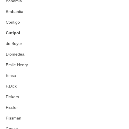
Bohemia
Brabantia
Contigo
Cutipol
de Buyer
Diomedea
Emile Henry
Emsa
F.Dick
Fiskars
Fissler
Fissman
Ganzo