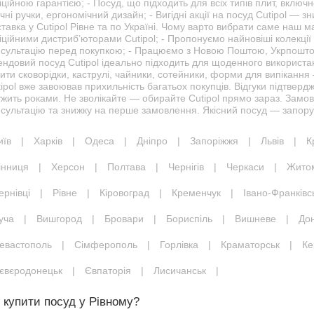
ційною гарантією; - Посуд, що підходить для всіх типів плит, включно
чні ручки, ергономічний дизайн; - Вигідні акції на посуд Cutipol —
тавка у Cutipol Рівне та по Україні. Чому варто вибрати саме наш м
ційними дистриб’юторами Cutipol; - Пропонуємо найновіші колекції 
нсультацію перед покупкою; - Працюємо з Новою Поштою, Укрпоштою
ендовий посуд Cutipol ідеально підходить для щоденного використа
ити сковорідки, каструлі, чайники, сотейники, форми для випікання —
ipol вже завоював прихильність багатьох покупців. Відгуки підтверджу
ужить роками. Не зволікайте — обирайте Cutipol прямо зараз. Замо
сультацію та знижку на перше замовлення. Якісний посуд — запорук
иїв
|
Харків
|
Одеса
|
Дніпро
|
Запоріжжя
|
Львів
|
К
інниця
|
Херсон
|
Полтава
|
Чернігів
|
Черкаси
|
Жито
ернівці
|
Рівне
|
Кіровоград
|
Кременчук
|
Івано-Франківс
уча
|
Вишгород
|
Бровари
|
Бориспіль
|
Вишневе
|
До
евастополь
|
Сімферополь
|
Горлівка
|
Краматорськ
|
Ке
євєродонецьк
|
Євпаторія
|
Лисичанськ
|
 купити посуд у Рівному?