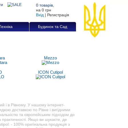
0
товарів
,
на
0 грн
Вхід
|
Регистрація
Техніка
Будинок та Сад
ara
Mezzo
O
ICON Cutipol
ий і в Рівному. У нашому інтернет-
видкою доставкою по Рівне і вигідними
ональністю та європейським підходом до
 практичності. Якщо ви шукаєте, де
ipol: - 100% оригінальна продукція з