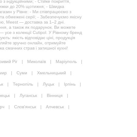
 з індукційними; - Стійке покриття,
 знижки до 20% щотижня; - Швидка
агазин у Рівне: - Ми співпрацюємо з
та обмежені серії; - Забезпечуємо якісну
, Meest — доставка за 1–2 дні.
ння, а також як подарунок. Ви можете
 усе з колекції Cutipol. У Рівному бренд
ють: якість відповідає ціні, продукція
вляйте зручно онлайн, отримуйте
а смачних страв і затишної кухні!
ривий Ріг
|
Миколаїв
|
Маріуполь
|
мир
|
Суми
|
Хмельницький
|
ьк
|
Тернопіль
|
Луцьк
|
Ірпінь
|
нецьк
|
Луганськ
|
Вінниця
|
рч
|
Слов'янськ
|
Алчевськ
|