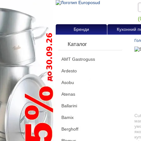
(
Бренди
Кухонний п
Гол
Каталог
AMT Gastroguss
Ardesto
Asobu
Atenas
Ballarini
Cut
Bamix
маг
ум
Berghoff
яко
куп
Blomus