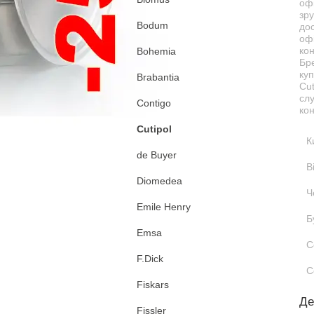
офі
зру
Bodum
дос
офі
ко
Bohemia
Бр
куп
Brabantia
Cut
сл
Contigo
кон
Cutipol
К
de Buyer
В
Diomedea
Ч
Emile Henry
Б
Emsa
С
F.Dick
С
Fiskars
Де
Fissler