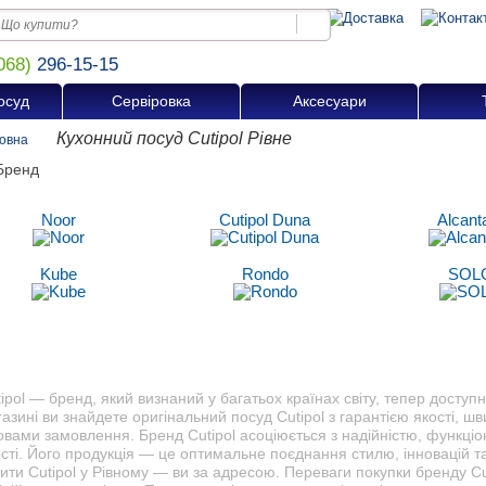
068)
296-15-15
осуд
Сервіровка
Аксесуари
Кухонний посуд Cutipol Рівне
овна
Noor
Cutipol Duna
Alcant
Kube
Rondo
SOL
ipol — бренд, який визнаний у багатьох країнах світу, тепер доступн
азині ви знайдете оригінальний посуд Cutipol з гарантією якості, ш
овами замовлення. Бренд Cutipol асоціюється з надійністю, функці
сті. Його продукція — це оптимальне поєднання стилю, інновацій та
ити Cutipol у Рівному — ви за адресою. Переваги покупки бренду Cut