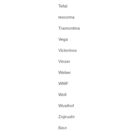
Tefal
tescoma
Tramontina
Vega
Victorinox
Vinzer
Weber
WMF
Woll
Wusthof
Zojirushi
Біол