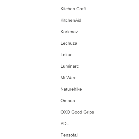
Kitchen Craft
KitchenAid
Korkmaz
Lechuza
Lekue
Luminarc
Mi Ware
Naturehike
Omada
OXO Good Grips
PDL
Pensofal