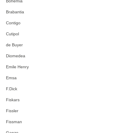
Bohemia
Brabantia
Contigo
Cutipol
de Buyer
Diomedea
Emile Henry
Emsa
F.Dick
Fiskars
Fissler
Fissman
Ganzo