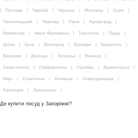
|
Полтава
|
Чернігів
|
Черкаси
|
Житомир
|
Суми
|
Хмельницький
|
Чернівці
|
Рівне
|
Кіровоград
|
Кременчук
|
Івано-Франківськ
|
Тернопіль
|
Луцьк
|
Ірпінь
|
Буча
|
Вишгород
|
Бровари
|
Бориспіль
|
Вишневе
|
Донецьк
|
Луганськ
|
Вінниця
|
Севастополь
|
Сімферополь
|
Горлівка
|
Краматорськ
|
Керч
|
Слов'янськ
|
Алчевськ
|
Сєвєродонецьк
|
Євпаторія
|
Лисичанськ
|
Де купити посуд у Запоріжжі?