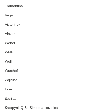
Tramontina
Vega
Victorinox
Vinzer
Weber
WMF
Woll
Wusthof
Zojirushi
Біол
Далі ...
Каструлі IQ Be Simple алюмінієві