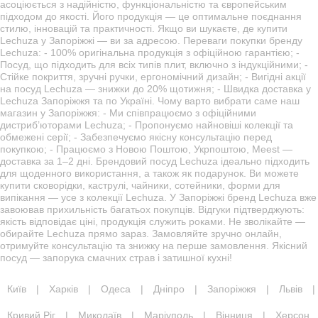
асоціюється з надійністю, функціональністю та європейським
підходом до якості. Його продукція — це оптимальне поєднання
стилю, інновацій та практичності. Якщо ви шукаєте, де купити
Lechuza у Запоріжжі — ви за адресою. Переваги покупки бренду
Lechuza: - 100% оригінальна продукція з офіційною гарантією; -
Посуд, що підходить для всіх типів плит, включно з індукційними; -
Стійке покриття, зручні ручки, ергономічний дизайн; - Вигідні акції
на посуд Lechuza — знижки до 20% щотижня; - Швидка доставка у
Lechuza Запоріжжя та по Україні. Чому варто вибрати саме наш
магазин у Запоріжжя: - Ми співпрацюємо з офіційними
дистриб’юторами Lechuza; - Пропонуємо найновіші колекції та
обмежені серії; - Забезпечуємо якісну консультацію перед
покупкою; - Працюємо з Новою Поштою, Укрпоштою, Meest —
доставка за 1–2 дні. Брендовий посуд Lechuza ідеально підходить
для щоденного використання, а також як подарунок. Ви можете
купити сковорідки, каструлі, чайники, сотейники, форми для
випікання — усе з колекції Lechuza. У Запоріжжі бренд Lechuza вже
завоював прихильність багатьох покупців. Відгуки підтверджують:
якість відповідає ціні, продукція служить роками. Не зволікайте —
обирайте Lechuza прямо зараз. Замовляйте зручно онлайн,
отримуйте консультацію та знижку на перше замовлення. Якісний
посуд — запорука смачних страв і затишної кухні!
Київ
|
Харків
|
Одеса
|
Дніпро
|
Запоріжжя
|
Львів
|
Кривий Ріг
|
Миколаїв
|
Маріуполь
|
Вінниця
|
Херсон