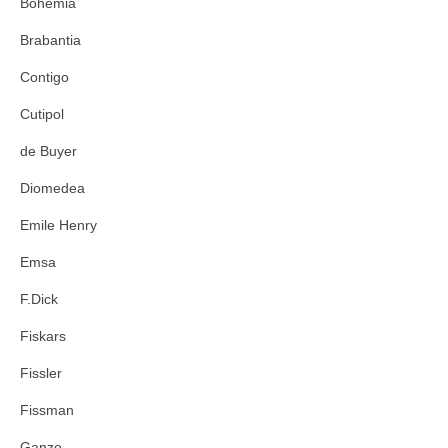
Bohemia
Brabantia
Contigo
Cutipol
de Buyer
Diomedea
Emile Henry
Emsa
F.Dick
Fiskars
Fissler
Fissman
Ganzo