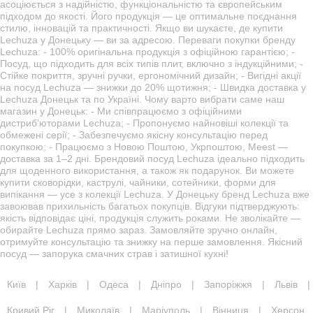
асоціюється з надійністю, функціональністю та європейським
підходом до якості. Його продукція — це оптимальне поєднання
стилю, інновацій та практичності. Якщо ви шукаєте, де купити
Lechuza у Донецьку — ви за адресою. Переваги покупки бренду
Lechuza: - 100% оригінальна продукція з офіційною гарантією; -
Посуд, що підходить для всіх типів плит, включно з індукційними; -
Стійке покриття, зручні ручки, ергономічний дизайн; - Вигідні акції
на посуд Lechuza — знижки до 20% щотижня; - Швидка доставка у
Lechuza Донецьк та по Україні. Чому варто вибрати саме наш
магазин у Донецьк: - Ми співпрацюємо з офіційними
дистриб’юторами Lechuza; - Пропонуємо найновіші колекції та
обмежені серії; - Забезпечуємо якісну консультацію перед
покупкою; - Працюємо з Новою Поштою, Укрпоштою, Meest —
доставка за 1–2 дні. Брендовий посуд Lechuza ідеально підходить
для щоденного використання, а також як подарунок. Ви можете
купити сковорідки, каструлі, чайники, сотейники, форми для
випікання — усе з колекції Lechuza. У Донецьку бренд Lechuza вже
завоював прихильність багатьох покупців. Відгуки підтверджують:
якість відповідає ціні, продукція служить роками. Не зволікайте —
обирайте Lechuza прямо зараз. Замовляйте зручно онлайн,
отримуйте консультацію та знижку на перше замовлення. Якісний
посуд — запорука смачних страв і затишної кухні!
Київ
|
Харків
|
Одеса
|
Дніпро
|
Запоріжжя
|
Львів
|
Кривий Ріг
|
Миколаїв
|
Маріуполь
|
Вінниця
|
Херсон