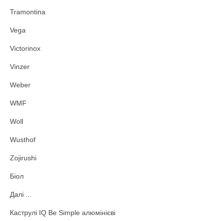
Tramontina
Vega
Victorinox
Vinzer
Weber
WMF
Woll
Wusthof
Zojirushi
Біол
Далі ...
Каструлі IQ Be Simple алюмінієві