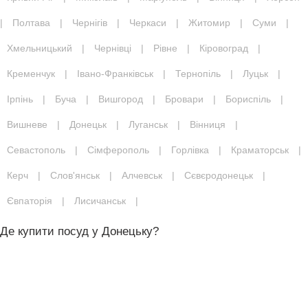
|
Полтава
|
Чернігів
|
Черкаси
|
Житомир
|
Суми
|
Хмельницький
|
Чернівці
|
Рівне
|
Кіровоград
|
Кременчук
|
Івано-Франківськ
|
Тернопіль
|
Луцьк
|
Ірпінь
|
Буча
|
Вишгород
|
Бровари
|
Бориспіль
|
Вишневе
|
Донецьк
|
Луганськ
|
Вінниця
|
Севастополь
|
Сімферополь
|
Горлівка
|
Краматорськ
|
Керч
|
Слов'янськ
|
Алчевськ
|
Сєвєродонецьк
|
Євпаторія
|
Лисичанськ
|
Де купити посуд у Донецьку?