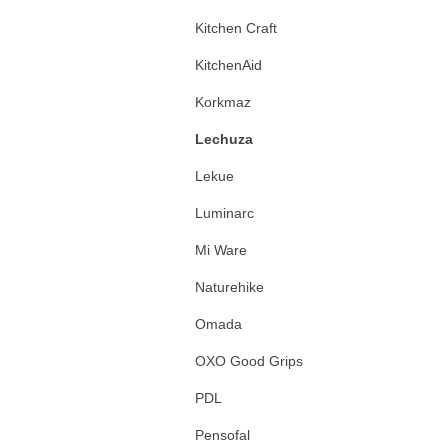
Kitchen Craft
KitchenAid
Korkmaz
Lechuza
Lekue
Luminarc
Mi Ware
Naturehike
Omada
OXO Good Grips
PDL
Pensofal