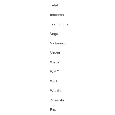
Tefal
tescoma
Tramontina
Vega
Victorinox
Vinzer
Weber
WMF
Woll
Wusthof
Zojirushi
Біол