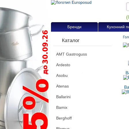
(
Бренди
Кухонний п
Гол
Каталог
AMT Gastroguss
Ardesto
В
Asobu
Atenas
Ва
Ballarini
Bamix
Berghoff
Blomus