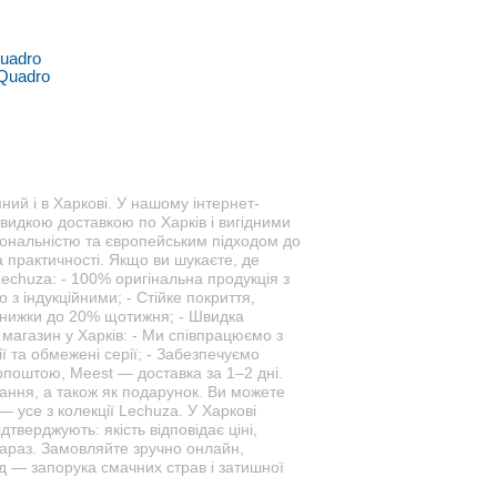
uadro
ний і в Харкові. У нашому інтернет-
швидкою доставкою по Харків і вигідними
іональністю та європейським підходом до
 практичності. Якщо ви шукаєте, де
echuza: - 100% оригінальна продукція з
 з індукційними; - Стійке покриття,
— знижки до 20% щотижня; - Швидка
 магазин у Харків: - Ми співпрацюємо з
 та обмежені серії; - Забезпечуємо
поштою, Meest — доставка за 1–2 дні.
ання, а також як подарунок. Ви можете
— усе з колекції Lechuza. У Харкові
тверджують: якість відповідає ціні,
араз. Замовляйте зручно онлайн,
д — запорука смачних страв і затишної