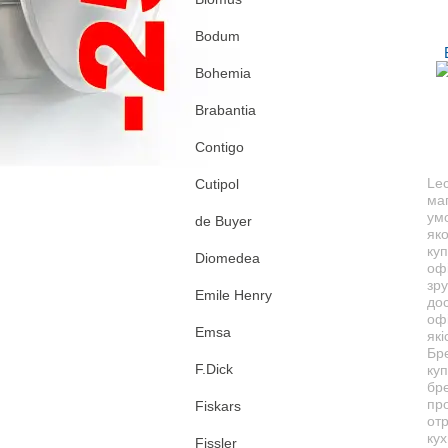
Bodum
Bohemia
Brabantia
Contigo
Lec
Cutipol
маг
ум
de Buyer
яко
куп
Diomedea
офі
зру
Emile Henry
дос
офі
Emsa
як
Бр
F.Dick
куп
бре
пр
Fiskars
от
кух
Fissler