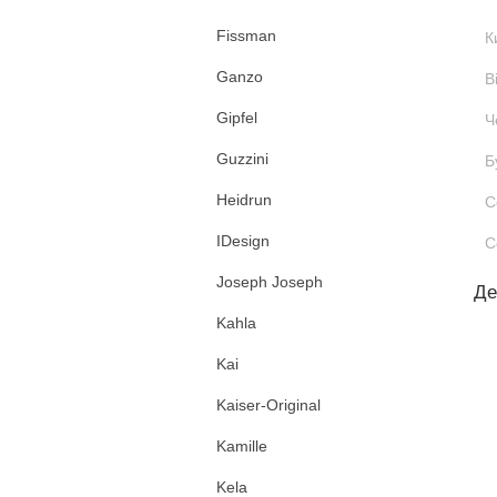
Fissman
К
Ganzo
В
Gipfel
Ч
Guzzini
Б
Heidrun
С
IDesign
С
Joseph Joseph
Де
Kahla
Kai
Kaiser-Original
Kamille
Kela