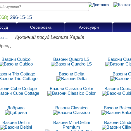
068)
296-15-15
осуд
Сервіровка
Аксесуари
Кухонний посуд Lechuza Харків
овна
Вазони Cubico
Вазони Quadro LS
Вазони Cla
азони Trio Cottage
Вазони Delta
Вазони C
зони Cube Cottage
Вазони Classico Сolor
Вазони Cubic
Добрива
Вазони Classico
Вазони Balco
Вазони Deltini
Вазони Mini-Deltini
Вазони Cilind
Premium