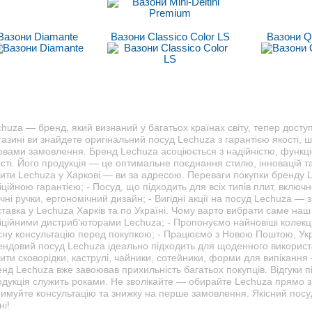
Вазони Diamante
Вазони Classico Сolor LS
Вазони Q
huza — бренд, який визнаний у багатьох країнах світу, тепер доступ
азині ви знайдете оригінальний посуд Lechuza з гарантією якості, 
овами замовлення. Бренд Lechuza асоціюється з надійністю, функц
сті. Його продукція — це оптимальне поєднання стилю, інновацій та
ити Lechuza у Харкові — ви за адресою. Переваги покупки бренду L
ційною гарантією; - Посуд, що підходить для всіх типів плит, включно
чні ручки, ергономічний дизайн; - Вигідні акції на посуд Lechuza 
тавка у Lechuza Харків та по Україні. Чому варто вибрати саме наш
ційними дистриб’юторами Lechuza; - Пропонуємо найновіші колекції
існу консультацію перед покупкою; - Працюємо з Новою Поштою, Укр
ендовий посуд Lechuza ідеально підходить для щоденного використ
ити сковорідки, каструлі, чайники, сотейники, форми для випікання 
нд Lechuza вже завоював прихильність багатьох покупців. Відгуки під
одукція служить роками. Не зволікайте — обирайте Lechuza прямо з
римуйте консультацію та знижку на перше замовлення. Якісний посу
ні!