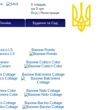
0
товарів
,
на
0 грн
Вхід
|
Регистрація
Техніка
Будинок та Сад
ssico LS
Вазони Rondo
araro
Вазони Cubico Color
o Cottage
Вазони Balconera Cottage
nera Color
Вазони Nido Cottage
ro Cottage
Вазони Bacino Cottage