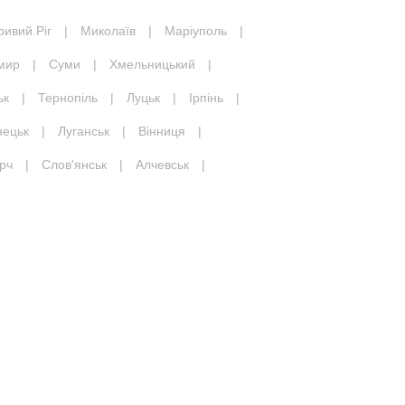
ривий Ріг
|
Миколаїв
|
Маріуполь
|
мир
|
Суми
|
Хмельницький
|
ьк
|
Тернопіль
|
Луцьк
|
Ірпінь
|
нецьк
|
Луганськ
|
Вінниця
|
рч
|
Слов'янськ
|
Алчевськ
|