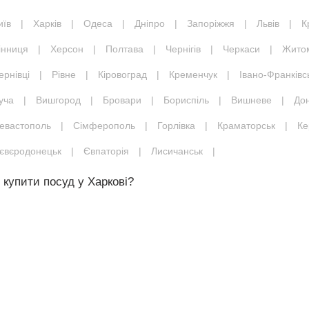
иїв
|
Харків
|
Одеса
|
Дніпро
|
Запоріжжя
|
Львів
|
К
інниця
|
Херсон
|
Полтава
|
Чернігів
|
Черкаси
|
Жито
ернівці
|
Рівне
|
Кіровоград
|
Кременчук
|
Івано-Франківс
уча
|
Вишгород
|
Бровари
|
Бориспіль
|
Вишневе
|
До
евастополь
|
Сімферополь
|
Горлівка
|
Краматорськ
|
Ке
євєродонецьк
|
Євпаторія
|
Лисичанськ
|
 купити посуд у Харкові?