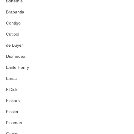
Bohemia
Brabantia
Contigo
Cutipol
de Buyer
Diomedea
Emile Henry
Emsa
F.Dick
Fiskars
Fissler
Fissman
Ganzo