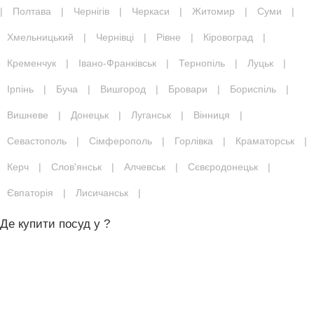
|
Полтава
|
Чернігів
|
Черкаси
|
Житомир
|
Суми
|
Хмельницький
|
Чернівці
|
Рівне
|
Кіровоград
|
Кременчук
|
Івано-Франківськ
|
Тернопіль
|
Луцьк
|
Ірпінь
|
Буча
|
Вишгород
|
Бровари
|
Бориспіль
|
Вишневе
|
Донецьк
|
Луганськ
|
Вінниця
|
Севастополь
|
Сімферополь
|
Горлівка
|
Краматорськ
|
Керч
|
Слов'янськ
|
Алчевськ
|
Сєвєродонецьк
|
Євпаторія
|
Лисичанськ
|
Де купити посуд у ?