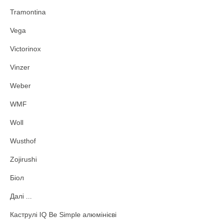
Tramontina
Vega
Victorinox
Vinzer
Weber
WMF
Woll
Wusthof
Zojirushi
Біол
Далі ...
Каструлі IQ Be Simple алюмінієві