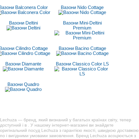
Вазони Balconera Color
Вазони Nido Cottage
Вазони Deltini
Вазони Mini-Deltini
Premium
Вазони Cilindro Cottage
Вазони Bacino Cottage
Вазони Diamante
Вазони Classico Сolor LS
Вазони Quadro
Lechuza — бренд, який визнаний у багатьох країнах світу, тепер
доступний і в . У нашому інтернет-магазині ви знайдете
оригінальний посуд Lechuza з гарантією якості, швидкою доставкою
по і вигідними умовами замовлення. Бренд Lechuza асоціюється з