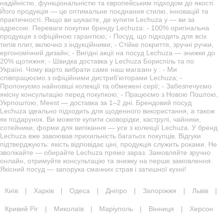
надійністю, функціональністю та європейським підходом до якості.
Його продукція — це оптимальне поєднання стилю, інновацій та
практичності. Якщо ви шукаєте, де купити Lechuza у — ви за
адресою. Переваги покупки бренду Lechuza: - 100% оригінальна
продукція з офіційною гарантією; - Посуд, що підходить для всіх
типів плит, включно з індукційними; - Стійке покриття, зручні ручки,
ергономічний дизайн; - Вигідні акції на посуд Lechuza — знижки до
20% щотижня; - Швидка доставка у Lechuza Бориспіль та по
Україні. Чому варто вибрати саме наш магазин у : - Ми
співпрацюємо з офіційними дистриб’юторами Lechuza; -
Пропонуємо найновіші колекції та обмежені серії; - Забезпечуємо
якісну консультацію перед покупкою; - Працюємо з Новою Поштою,
Укрпоштою, Meest — доставка за 1–2 дні. Брендовий посуд
Lechuza ідеально підходить для щоденного використання, а також
як подарунок. Ви можете купити сковорідки, каструлі, чайники,
сотейники, форми для випікання — усе з колекції Lechuza. У бренд
Lechuza вже завоював прихильність багатьох покупців. Відгуки
підтверджують: якість відповідає ціні, продукція служить роками. Не
зволікайте — обирайте Lechuza прямо зараз. Замовляйте зручно
онлайн, отримуйте консультацію та знижку на перше замовлення.
Якісний посуд — запорука смачних страв і затишної кухні!
Київ
|
Харків
|
Одеса
|
Дніпро
|
Запоріжжя
|
Львів
|
Кривий Ріг
|
Миколаїв
|
Маріуполь
|
Вінниця
|
Херсон