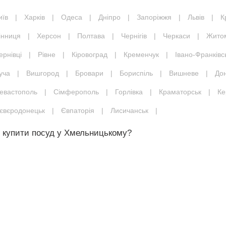
иїв
|
Харків
|
Одеса
|
Дніпро
|
Запоріжжя
|
Львів
|
К
інниця
|
Херсон
|
Полтава
|
Чернігів
|
Черкаси
|
Жито
ернівці
|
Рівне
|
Кіровоград
|
Кременчук
|
Івано-Франківс
уча
|
Вишгород
|
Бровари
|
Бориспіль
|
Вишневе
|
До
евастополь
|
Сімферополь
|
Горлівка
|
Краматорськ
|
Ке
євєродонецьк
|
Євпаторія
|
Лисичанськ
|
 купити посуд у Хмельницькому?