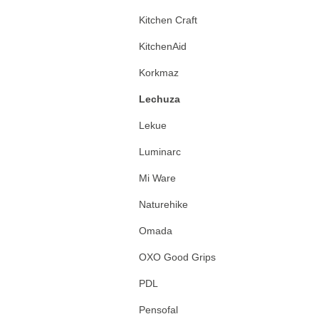
Kitchen Craft
KitchenAid
Korkmaz
Lechuza
Lekue
Luminarc
Mi Ware
Naturehike
Omada
OXO Good Grips
PDL
Pensofal