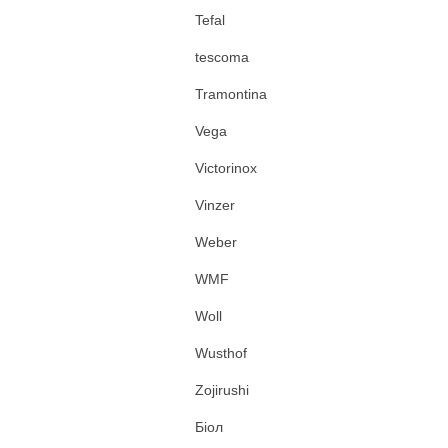
Tefal
tescoma
Tramontina
Vega
Victorinox
Vinzer
Weber
WMF
Woll
Wusthof
Zojirushi
Біол