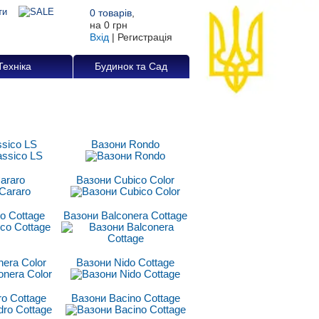
0
товарів
,
на
0 грн
Вхід
|
Регистрація
Техніка
Будинок та Сад
ssico LS
Вазони Rondo
araro
Вазони Cubico Color
o Cottage
Вазони Balconera Cottage
nera Color
Вазони Nido Cottage
ro Cottage
Вазони Bacino Cottage