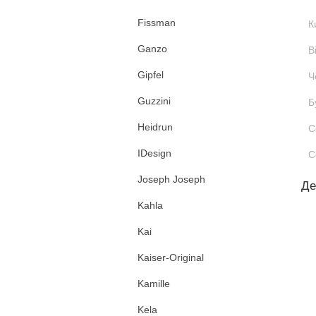
Fissman
К
Ganzo
В
Gipfel
Ч
Guzzini
Б
Heidrun
С
IDesign
С
Joseph Joseph
Де
Kahla
Kai
Kaiser-Original
Kamille
Kela