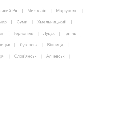
ривий Ріг
|
Миколаїв
|
Маріуполь
|
мир
|
Суми
|
Хмельницький
|
ьк
|
Тернопіль
|
Луцьк
|
Ірпінь
|
нецьк
|
Луганськ
|
Вінниця
|
рч
|
Слов'янськ
|
Алчевськ
|