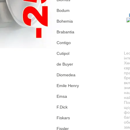
Bodum
Bohemia
Brabantia
Contigo
Lec
Cutipol
інт
Хм
de Buyer
єв
пр
Diomedea
бре
вкл
Emile Henry
зн
на
Emsa
най
По
F.Dick
щод
фо
баг
Fiskars
об
зам
Fissler