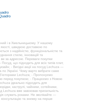
uadro
упний і в Хмельницькому. У нашому
ю якості, швидкою доставкою по
ться з надійністю, функціональністю та
єднання стилю, інновацій та
 ви за адресою. Переваги покупки
 Посуд, що підходить для всіх типів плит,
дизайн; - Вигідні акції на посуд Lechuza —
 по Україні. Чому варто вибрати саме
иб’юторами Lechuza; - Пропонуємо
ацію перед покупкою; - Працюємо з Новою
echuza ідеально підходить для
рідки, каструлі, чайники, сотейники,
нд Lechuza вже завоював прихильність
укція служить роками. Не зволікайте —
 консультацію та знижку на перше