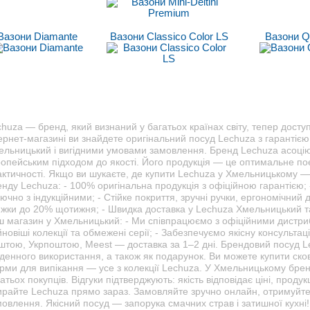
Вазони Diamante
Вазони Classico Сolor LS
Вазони Q
huza — бренд, який визнаний у багатьох країнах світу, тепер дост
ернет-магазині ви знайдете оригінальний посуд Lechuza з гарантіє
ельницький і вигідними умовами замовлення. Бренд Lechuza асоціює
ропейським підходом до якості. Його продукція — це оптимальне по
актичності. Якщо ви шукаєте, де купити Lechuza у Хмельницькому —
нду Lechuza: - 100% оригінальна продукція з офіційною гарантією; -
ючно з індукційними; - Стійке покриття, зручні ручки, ергономічний 
ижки до 20% щотижня; - Швидка доставка у Lechuza Хмельницький та
ш магазин у Хмельницький: - Ми співпрацюємо з офіційними дистр
новіші колекції та обмежені серії; - Забезпечуємо якісну консульт
штою, Укрпоштою, Meest — доставка за 1–2 дні. Брендовий посуд L
енного використання, а також як подарунок. Ви можете купити сково
рми для випікання — усе з колекції Lechuza. У Хмельницькому бре
атьох покупців. Відгуки підтверджують: якість відповідає ціні, прод
ирайте Lechuza прямо зараз. Замовляйте зручно онлайн, отримуйте
овлення. Якісний посуд — запорука смачних страв і затишної кухні!