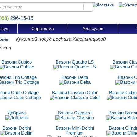
068)
296-15-15
осуд
Сервіровка
Аксесуари
Кухонний посуд Lechuza Хмельницький
овна
Вазони Cubico
Вазони Quadro LS
Вазони Cla
азони Trio Cottage
Вазони Delta
Вазони C
зони Cube Cottage
Вазони Classico Сolor
Вазони Cubic
Добрива
Вазони Classico
Вазони Balco
Вазони Deltini
Вазони Mini-Deltini
Вазони Cilind
Premium