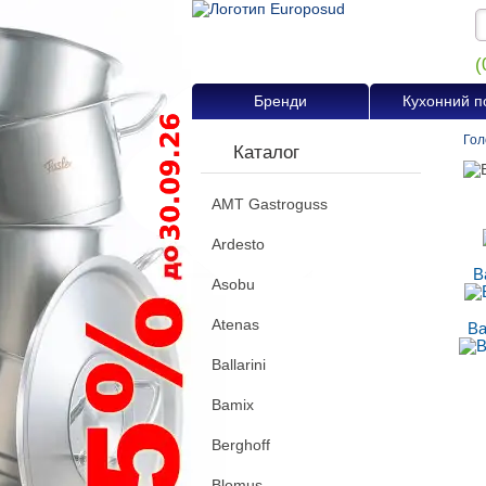
(
Бренди
Кухонний п
Гол
Каталог
AMT Gastroguss
Ardesto
В
Asobu
Atenas
Ва
Ballarini
Bamix
Berghoff
Blomus