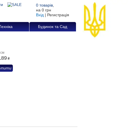
0
товарів
,
на
0 грн
Вхід
|
Регистрація
Техніка
Будинок та Сад
 см
189
₴
упити