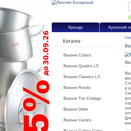
(
Бренди
Кухонний п
Гол
Каталог
Ва
Вазони Cubico
Ва
Вазони Quadro LS
Ваз
Вазони Classico LS
вис
Сті
Вазони Rondo
в п
Си
рос
Вазони Trio Cottage
отр
пож
Вазони Delta
оп
Для
Вазони Cararo
ко
Вазони Cubico Color