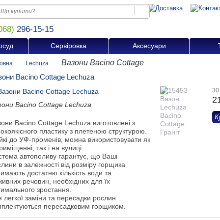
068)
296-15-15
осуд
Сервіровка
Аксесуари
Вазони Bacino Cottage
овна
Lechuza
зони Bacino Cottage Lechuza
30
2
зони Bacino Cottage Lechuza
К
они Bacino Cottage Lechuza виготовлені з
окоякісного пластику з плетеною структурою.
йкі до УФ-променів, можна використовувати як
риміщенні, так і на вулиці.
стема автополиву гарантує, що Ваші
лини в залежності від розміру горщика
имають достатню кількість води та
ивних речовин, необхідних для їх
тимального зростання.
 легкої заміни та пересадки рослин
мплектуються пересадковим горщиком.