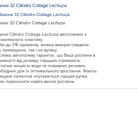
они 32 Cilindro Cottage Lechuza
они 32 Cilindro Cottage Lechuza
они Cilindro Cottage Lechuza виготовлені з
окоякісного пластику.
ійкі до УФ-променів, можна використовувати
у приміщенні, так і на вулиці.
стема автополиву гарантує, що Ваші рослини в
лежності від розміру горщика отримають
татню кількість води та поживних речовин,
обхідних для їх оптимального зростання. Мають
хищені патентом опускаються горщик ручки.
ко переносити навіть високі рослини.
Показати ще