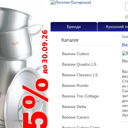
(
Бренди
Кухонний п
Гол
Каталог
Ваз
Вазони Cubico
Ваз
Вазони Quadro LS
Ваз
Вазони Classico LS
вис
Ст
Вазони Rondo
як 
Си
за
Вазони Trio Cottage
дос
не
Вазони Delta
за
Лег
Вазони Cararo
Вазони Cubico Color