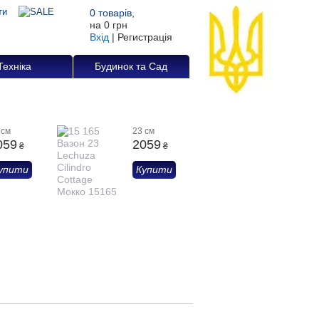
0
товарів
,
на
0 грн
Вхід
|
Регистрація
Техніка
Будинок та Сад
 см
23 см
059
2059
₴
₴
упити
Купити