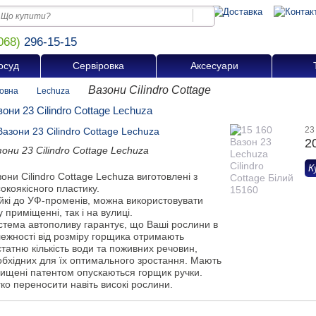
068)
296-15-15
осуд
Сервіровка
Аксесуари
Вазони Cilindro Cottage
овна
Lechuza
они 23 Cilindro Cottage Lechuza
23
2
они 23 Cilindro Cottage Lechuza
К
они Cilindro Cottage Lechuza виготовлені з
окоякісного пластику.
ійкі до УФ-променів, можна використовувати
у приміщенні, так і на вулиці.
стема автополиву гарантує, що Ваші рослини в
лежності від розміру горщика отримають
татню кількість води та поживних речовин,
обхідних для їх оптимального зростання. Мають
хищені патентом опускаються горщик ручки.
ко переносити навіть високі рослини.