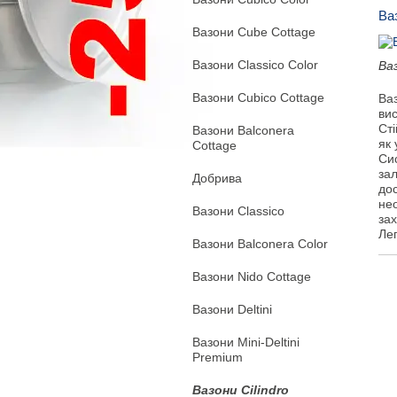
Ваз
Вазони Cube Cottage
Вазони Classico Сolor
Ваз
Вазони Cubico Cottage
Ваз
вис
Ст
Вазони Balconera
як 
Cottage
Си
за
Добрива
дос
не
Вазони Classico
за
Лег
Вазони Balconera Color
Вазони Nido Cottage
Вазони Deltini
Вазони Mini-Deltini
Premium
Вазони Cilindro