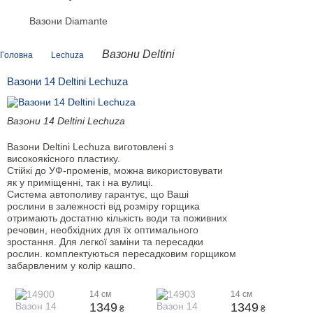
Вазони Diamante
Вазони Deltini
Головна
Lechuza
Вазони 14 Deltini Lechuza
Вазони 14 Deltini Lechuza
Вазони Deltini Lechuza виготовлені з
високоякісного пластику.
Стійкі до УФ-променів, можна використовувати
як у приміщенні, так і на вулиці.
Система автополиву гарантує, що Ваші
рослини в залежності від розміру горщика
отримають достатню кількість води та поживних
речовин, необхідних для їх оптимального
зростання. Для легкої заміни та пересадки
рослин. комплектуються пересадковим горщиком
забарвленим у колір кашпо.
14 см
14 см
1349
1349
₴
₴