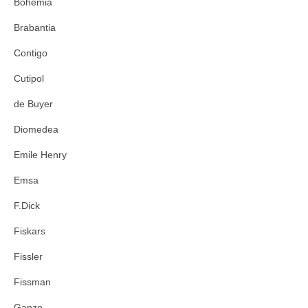
Bohemia
Brabantia
Contigo
Cutipol
de Buyer
Diomedea
Emile Henry
Emsa
F.Dick
Fiskars
Fissler
Fissman
Ganzo