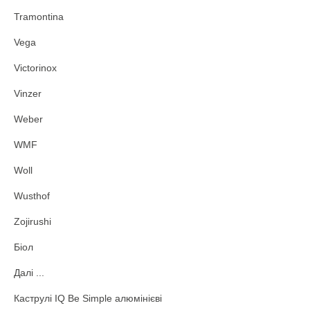
Tramontina
Vega
Victorinox
Vinzer
Weber
WMF
Woll
Wusthof
Zojirushi
Біол
Далі ...
Каструлі IQ Be Simple алюмінієві