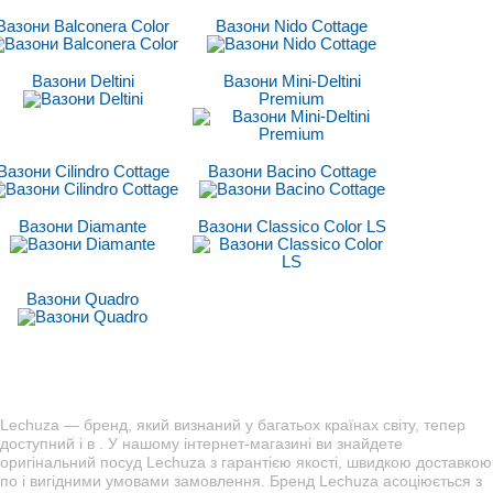
Вазони Balconera Color
Вазони Nido Cottage
Вазони Deltini
Вазони Mini-Deltini
Premium
Вазони Cilindro Cottage
Вазони Bacino Cottage
Вазони Diamante
Вазони Classico Сolor LS
Вазони Quadro
Lechuza — бренд, який визнаний у багатьох країнах світу, тепер
доступний і в . У нашому інтернет-магазині ви знайдете
оригінальний посуд Lechuza з гарантією якості, швидкою доставкою
по і вигідними умовами замовлення. Бренд Lechuza асоціюється з