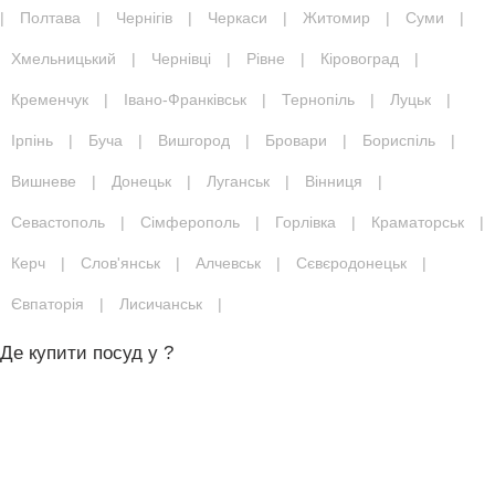
|
Полтава
|
Чернігів
|
Черкаси
|
Житомир
|
Суми
|
Хмельницький
|
Чернівці
|
Рівне
|
Кіровоград
|
Кременчук
|
Івано-Франківськ
|
Тернопіль
|
Луцьк
|
Ірпінь
|
Буча
|
Вишгород
|
Бровари
|
Бориспіль
|
Вишневе
|
Донецьк
|
Луганськ
|
Вінниця
|
Севастополь
|
Сімферополь
|
Горлівка
|
Краматорськ
|
Керч
|
Слов'янськ
|
Алчевськ
|
Сєвєродонецьк
|
Євпаторія
|
Лисичанськ
|
Де купити посуд у ?