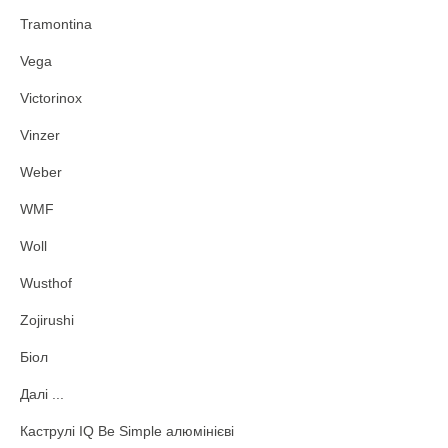
Tramontina
Vega
Victorinox
Vinzer
Weber
WMF
Woll
Wusthof
Zojirushi
Біол
Далі ...
Каструлі IQ Be Simple алюмінієві