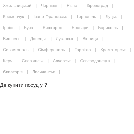
Хмельницький
|
Чернівці
|
Рівне
|
Кіровоград
|
Кременчук
|
Івано-Франківськ
|
Тернопіль
|
Луцьк
|
Ірпінь
|
Буча
|
Вишгород
|
Бровари
|
Бориспіль
|
Вишневе
|
Донецьк
|
Луганськ
|
Вінниця
|
Севастополь
|
Сімферополь
|
Горлівка
|
Краматорськ
|
Керч
|
Слов'янськ
|
Алчевськ
|
Сєвєродонецьк
|
Євпаторія
|
Лисичанськ
|
Де купити посуд у ?