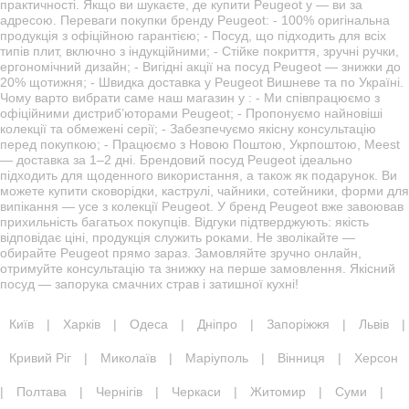
практичності. Якщо ви шукаєте, де купити Peugeot у — ви за
адресою. Переваги покупки бренду Peugeot: - 100% оригінальна
продукція з офіційною гарантією; - Посуд, що підходить для всіх
типів плит, включно з індукційними; - Стійке покриття, зручні ручки,
ергономічний дизайн; - Вигідні акції на посуд Peugeot — знижки до
20% щотижня; - Швидка доставка у Peugeot Вишневе та по Україні.
Чому варто вибрати саме наш магазин у : - Ми співпрацюємо з
офіційними дистриб’юторами Peugeot; - Пропонуємо найновіші
колекції та обмежені серії; - Забезпечуємо якісну консультацію
перед покупкою; - Працюємо з Новою Поштою, Укрпоштою, Meest
— доставка за 1–2 дні. Брендовий посуд Peugeot ідеально
підходить для щоденного використання, а також як подарунок. Ви
можете купити сковорідки, каструлі, чайники, сотейники, форми для
випікання — усе з колекції Peugeot. У бренд Peugeot вже завоював
прихильність багатьох покупців. Відгуки підтверджують: якість
відповідає ціні, продукція служить роками. Не зволікайте —
обирайте Peugeot прямо зараз. Замовляйте зручно онлайн,
отримуйте консультацію та знижку на перше замовлення. Якісний
посуд — запорука смачних страв і затишної кухні!
Київ
|
Харків
|
Одеса
|
Дніпро
|
Запоріжжя
|
Львів
|
Кривий Ріг
|
Миколаїв
|
Маріуполь
|
Вінниця
|
Херсон
|
Полтава
|
Чернігів
|
Черкаси
|
Житомир
|
Суми
|