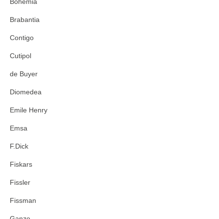
Bohemia
Brabantia
Contigo
Cutipol
de Buyer
Diomedea
Emile Henry
Emsa
F.Dick
Fiskars
Fissler
Fissman
Ganzo