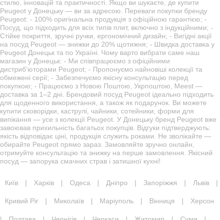
стилю, інновацій та практичності. Якщо ви шукаєте, де купити
Peugeot у Донецьку — ви за адресою. Переваги покупки бренду
Peugeot: - 100% оригінальна продукція з офіційною гарантією; -
Посуд, що підходить для всіх типів плит, включно з індукційними; -
Стійке покриття, зручні ручки, ергономічний дизайн; - Вигідні акції
на посуд Peugeot — знижки до 20% щотижня; - Швидка доставка у
Peugeot Донецьк та по Україні. Чому варто вибрати саме наш
магазин у Донецьк: - Ми співпрацюємо з офіційними
дистриб’юторами Peugeot; - Пропонуємо найновіші колекції та
обмежені серії; - Забезпечуємо якісну консультацію перед
покупкою; - Працюємо з Новою Поштою, Укрпоштою, Meest —
доставка за 1–2 дні. Брендовий посуд Peugeot ідеально підходить
для щоденного використання, а також як подарунок. Ви можете
купити сковорідки, каструлі, чайники, сотейники, форми для
випікання — усе з колекції Peugeot. У Донецьку бренд Peugeot вже
завоював прихильність багатьох покупців. Відгуки підтверджують:
якість відповідає ціні, продукція служить роками. Не зволікайте —
обирайте Peugeot прямо зараз. Замовляйте зручно онлайн,
отримуйте консультацію та знижку на перше замовлення. Якісний
посуд — запорука смачних страв і затишної кухні!
Київ
|
Харків
|
Одеса
|
Дніпро
|
Запоріжжя
|
Львів
|
Кривий Ріг
|
Миколаїв
|
Маріуполь
|
Вінниця
|
Херсон
|
Полтава
|
Чернігів
|
Черкаси
|
Житомир
|
Суми
|