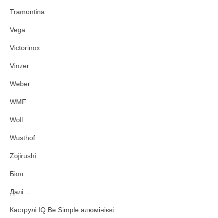
Tramontina
Vega
Victorinox
Vinzer
Weber
WMF
Woll
Wusthof
Zojirushi
Біол
Далі ...
Каструлі IQ Be Simple алюмінієві