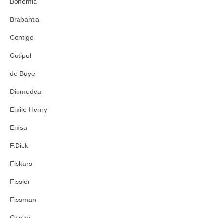
Bohemia
Brabantia
Contigo
Cutipol
de Buyer
Diomedea
Emile Henry
Emsa
F.Dick
Fiskars
Fissler
Fissman
Ganzo