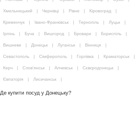
Хмельницький
|
Чернівці
|
Рівне
|
Кіровоград
|
Кременчук
|
Івано-Франківськ
|
Тернопіль
|
Луцьк
|
Ірпінь
|
Буча
|
Вишгород
|
Бровари
|
Бориспіль
|
Вишневе
|
Донецьк
|
Луганськ
|
Вінниця
|
Севастополь
|
Сімферополь
|
Горлівка
|
Краматорськ
|
Керч
|
Слов'янськ
|
Алчевськ
|
Сєвєродонецьк
|
Євпаторія
|
Лисичанськ
|
Де купити посуд у Донецьку?