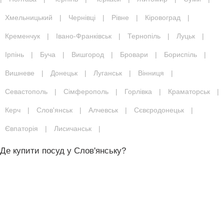
Хмельницький
|
Чернівці
|
Рівне
|
Кіровоград
|
Кременчук
|
Івано-Франківськ
|
Тернопіль
|
Луцьк
|
Ірпінь
|
Буча
|
Вишгород
|
Бровари
|
Бориспіль
|
Вишневе
|
Донецьк
|
Луганськ
|
Вінниця
|
Севастополь
|
Сімферополь
|
Горлівка
|
Краматорськ
|
Керч
|
Слов'янськ
|
Алчевськ
|
Сєвєродонецьк
|
Євпаторія
|
Лисичанськ
|
Де купити посуд у Слов'янську?