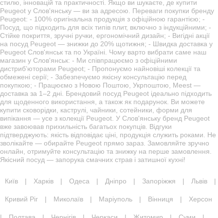
стилю, інновацій та практичності. Якщо ви шукаєте, де купити
Peugeot у Слов'янську — ви за адресою. Переваги покупки бренду
Peugeot: - 100% оригінальна продукція з офіційною гарантією; -
Посуд, що підходить для всіх типів плит, включно з індукційними; -
Стійке покриття, зручні ручки, ергономічний дизайн; - Вигідні акції
на посуд Peugeot — знижки до 20% щотижня; - Швидка доставка у
Peugeot Слов'янськ та по Україні. Чому варто вибрати саме наш
магазин у Слов'янськ: - Ми співпрацюємо з офіційними
дистриб’юторами Peugeot; - Пропонуємо найновіші колекції та
обмежені серії; - Забезпечуємо якісну консультацію перед
покупкою; - Працюємо з Новою Поштою, Укрпоштою, Meest —
доставка за 1–2 дні. Брендовий посуд Peugeot ідеально підходить
для щоденного використання, а також як подарунок. Ви можете
купити сковорідки, каструлі, чайники, сотейники, форми для
випікання — усе з колекції Peugeot. У Слов'янську бренд Peugeot
вже завоював прихильність багатьох покупців. Відгуки
підтверджують: якість відповідає ціні, продукція служить роками. Не
зволікайте — обирайте Peugeot прямо зараз. Замовляйте зручно
онлайн, отримуйте консультацію та знижку на перше замовлення.
Якісний посуд — запорука смачних страв і затишної кухні!
Київ
|
Харків
|
Одеса
|
Дніпро
|
Запоріжжя
|
Львів
|
Кривий Ріг
|
Миколаїв
|
Маріуполь
|
Вінниця
|
Херсон
|
Полтава
|
Чернігів
|
Черкаси
|
Житомир
|
Суми
|