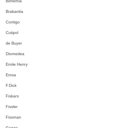
Bohemia
Brabantia
Contigo
Cutipol
de Buyer
Diomedea
Emile Henry
Emsa
F.Dick
Fiskars
Fissler
Fissman
Ganzo