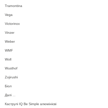
Tramontina
Vega
Victorinox
Vinzer
Weber
WMF
Woll
Wusthof
Zojirushi
Біол
Далі ...
Каструлі IQ Be Simple алюмінієві