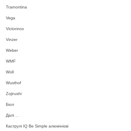
Tramontina
Vega
Victorinox
Vinzer
Weber
WMF
Woll
Wusthof
Zojirushi
Біол
Далі ...
Каструлі IQ Be Simple алюмінієві