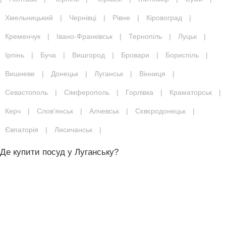
Хмельницький
|
Чернівці
|
Рівне
|
Кіровоград
|
Кременчук
|
Івано-Франківськ
|
Тернопіль
|
Луцьк
|
Ірпінь
|
Буча
|
Вишгород
|
Бровари
|
Бориспіль
|
Вишневе
|
Донецьк
|
Луганськ
|
Вінниця
|
Севастополь
|
Сімферополь
|
Горлівка
|
Краматорськ
|
Керч
|
Слов'янськ
|
Алчевськ
|
Сєвєродонецьк
|
Євпаторія
|
Лисичанськ
|
Де купити посуд у Луганську?