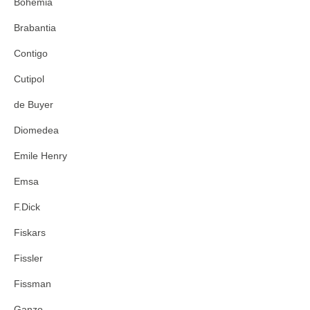
Bohemia
Brabantia
Contigo
Cutipol
de Buyer
Diomedea
Emile Henry
Emsa
F.Dick
Fiskars
Fissler
Fissman
Ganzo