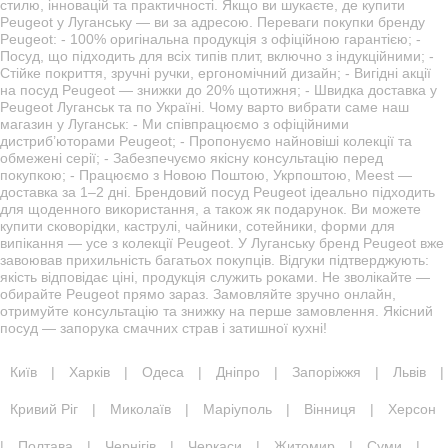
стилю, інновацій та практичності. Якщо ви шукаєте, де купити
Peugeot у Луганську — ви за адресою. Переваги покупки бренду
Peugeot: - 100% оригінальна продукція з офіційною гарантією; -
Посуд, що підходить для всіх типів плит, включно з індукційними; -
Стійке покриття, зручні ручки, ергономічний дизайн; - Вигідні акції
на посуд Peugeot — знижки до 20% щотижня; - Швидка доставка у
Peugeot Луганськ та по Україні. Чому варто вибрати саме наш
магазин у Луганськ: - Ми співпрацюємо з офіційними
дистриб’юторами Peugeot; - Пропонуємо найновіші колекції та
обмежені серії; - Забезпечуємо якісну консультацію перед
покупкою; - Працюємо з Новою Поштою, Укрпоштою, Meest —
доставка за 1–2 дні. Брендовий посуд Peugeot ідеально підходить
для щоденного використання, а також як подарунок. Ви можете
купити сковорідки, каструлі, чайники, сотейники, форми для
випікання — усе з колекції Peugeot. У Луганську бренд Peugeot вже
завоював прихильність багатьох покупців. Відгуки підтверджують:
якість відповідає ціні, продукція служить роками. Не зволікайте —
обирайте Peugeot прямо зараз. Замовляйте зручно онлайн,
отримуйте консультацію та знижку на перше замовлення. Якісний
посуд — запорука смачних страв і затишної кухні!
Київ
|
Харків
|
Одеса
|
Дніпро
|
Запоріжжя
|
Львів
|
Кривий Ріг
|
Миколаїв
|
Маріуполь
|
Вінниця
|
Херсон
|
Полтава
|
Чернігів
|
Черкаси
|
Житомир
|
Суми
|