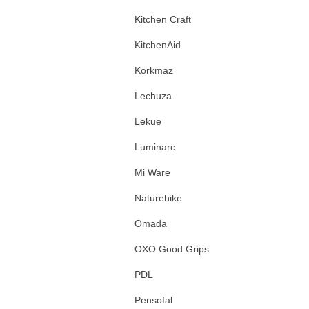
Kitchen Craft
KitchenAid
Korkmaz
Lechuza
Lekue
Luminarc
Mi Ware
Naturehike
Omada
OXO Good Grips
PDL
Pensofal