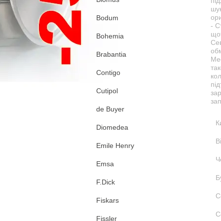
під
шу
ори
Bodum
- С
що
Bohemia
Се
об
Brabantia
Me
так
Contigo
кол
під
Cutipol
за
зап
de Buyer
К
Diomedea
В
Emile Henry
Ч
Emsa
Б
F.Dick
С
Fiskars
С
Fissler