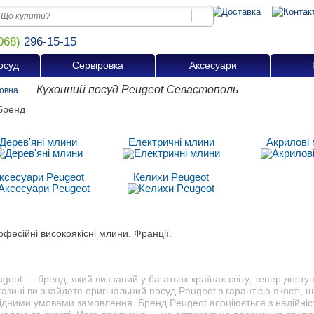
068)
296-15-15
осуд
Сервіровка
Аксесуари
Кухонний посуд Peugeot Севастополь
овна
Дерев'яні млини
Електричні млини
Акрилові
ксесуари Peugeot
Келихи Peugeot
фесійні високоякісні млини. Франції.
geot — бренд, який визнаний у багатьох країнах світу, тепер доступ
азині ви знайдете оригінальний посуд Peugeot з гарантією якості,
гідними умовами замовлення. Бренд Peugeot асоціюється з надійніс