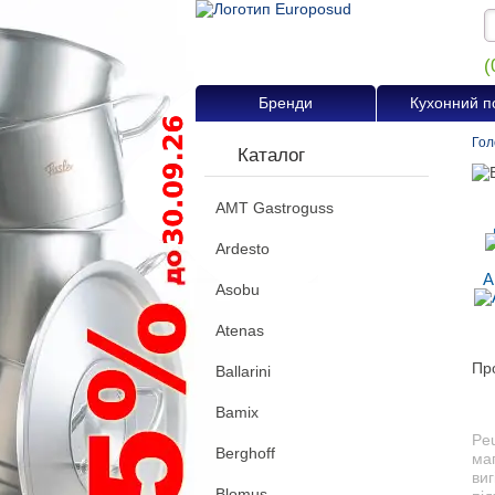
(
Бренди
Кухонний п
Гол
Каталог
AMT Gastroguss
Ardesto
А
Asobu
Atenas
Про
Ballarini
Bamix
Peu
Berghoff
маг
ви
Blomus