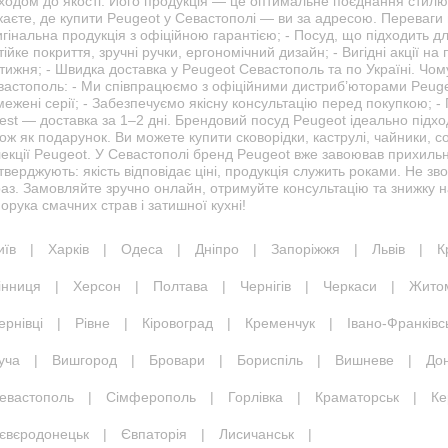
ходом до якості. Його продукція — це оптимальне поєднання стилю,
каєте, де купити Peugeot у Севастополі — ви за адресою. Переваги
гінальна продукція з офіційною гарантією; - Посуд, що підходить для
тійке покриття, зручні ручки, ергономічний дизайн; - Вигідні акції 
тижня; - Швидка доставка у Peugeot Севастополь та по Україні. Чо
вастополь: - Ми співпрацюємо з офіційними дистриб’юторами Peugeo
межені серії; - Забезпечуємо якісну консультацію перед покупкою;
est — доставка за 1–2 дні. Брендовий посуд Peugeot ідеально підх
ож як подарунок. Ви можете купити сковорідки, каструлі, чайники, 
екції Peugeot. У Севастополі бренд Peugeot вже завоював прихильні
тверджують: якість відповідає ціні, продукція служить роками. Не 
раз. Замовляйте зручно онлайн, отримуйте консультацію та знижку 
орука смачних страв і затишної кухні!
иїв
|
Харків
|
Одеса
|
Дніпро
|
Запоріжжя
|
Львів
|
К
інниця
|
Херсон
|
Полтава
|
Чернігів
|
Черкаси
|
Жито
ернівці
|
Рівне
|
Кіровоград
|
Кременчук
|
Івано-Франківс
уча
|
Вишгород
|
Бровари
|
Бориспіль
|
Вишневе
|
До
евастополь
|
Сімферополь
|
Горлівка
|
Краматорськ
|
Ке
євєродонецьк
|
Євпаторія
|
Лисичанськ
|