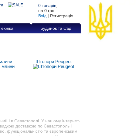
0
товарів
,
на
0 грн
Вхід
|
Регистрація
Техніка
Будинок та Сад
 млини
Штопори Peugeot
ний і в Севастополі. У нашому інтернет-
 швидкою доставкою по Севастополь і
тю, функціональністю та європейським