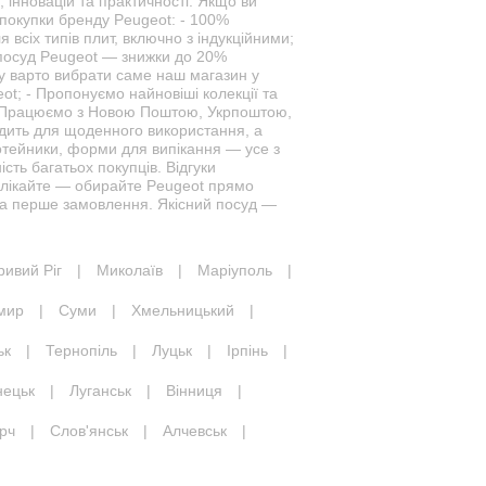
 інновацій та практичності. Якщо ви
 покупки бренду Peugeot: - 100%
 всіх типів плит, включно з індукційними;
на посуд Peugeot — знижки до 20%
му варто вибрати саме наш магазин у
t; - Пропонуємо найновіші колекції та
 - Працюємо з Новою Поштою, Укрпоштою,
одить для щоденного використання, а
сотейники, форми для випікання — усе з
сть багатьох покупців. Відгуки
зволікайте — обирайте Peugeot прямо
на перше замовлення. Якісний посуд —
ривий Ріг
|
Миколаїв
|
Маріуполь
|
мир
|
Суми
|
Хмельницький
|
ьк
|
Тернопіль
|
Луцьк
|
Ірпінь
|
нецьк
|
Луганськ
|
Вінниця
|
рч
|
Слов'янськ
|
Алчевськ
|