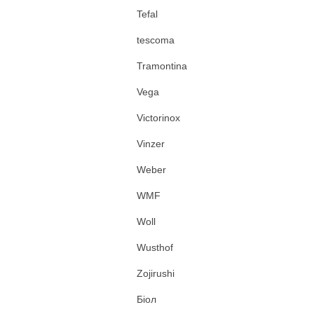
Tefal
tescoma
Tramontina
Vega
Victorinox
Vinzer
Weber
WMF
Woll
Wusthof
Zojirushi
Біол