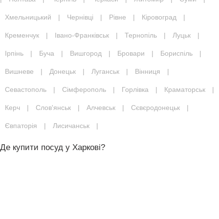
Хмельницький
|
Чернівці
|
Рівне
|
Кіровоград
|
Кременчук
|
Івано-Франківськ
|
Тернопіль
|
Луцьк
|
Ірпінь
|
Буча
|
Вишгород
|
Бровари
|
Бориспіль
|
Вишневе
|
Донецьк
|
Луганськ
|
Вінниця
|
Севастополь
|
Сімферополь
|
Горлівка
|
Краматорськ
|
Керч
|
Слов'янськ
|
Алчевськ
|
Сєвєродонецьк
|
Євпаторія
|
Лисичанськ
|
Де купити посуд у Харкові?