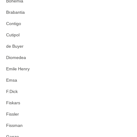
Bohemia
Brabantia
Contigo
Cutipol
de Buyer
Diomedea
Emile Henry
Emsa
F.Dick
Fiskars
Fissler
Fissman
Ganzo