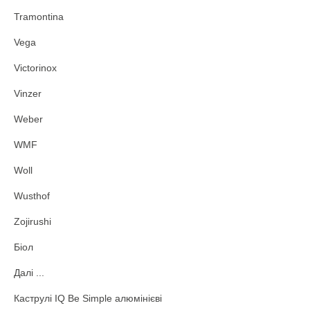
Tramontina
Vega
Victorinox
Vinzer
Weber
WMF
Woll
Wusthof
Zojirushi
Біол
Далі ...
Каструлі IQ Be Simple алюмінієві