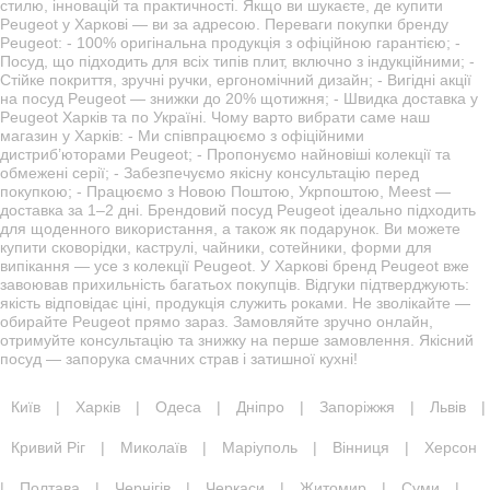
стилю, інновацій та практичності. Якщо ви шукаєте, де купити
Peugeot у Харкові — ви за адресою. Переваги покупки бренду
Peugeot: - 100% оригінальна продукція з офіційною гарантією; -
Посуд, що підходить для всіх типів плит, включно з індукційними; -
Стійке покриття, зручні ручки, ергономічний дизайн; - Вигідні акції
на посуд Peugeot — знижки до 20% щотижня; - Швидка доставка у
Peugeot Харків та по Україні. Чому варто вибрати саме наш
магазин у Харків: - Ми співпрацюємо з офіційними
дистриб’юторами Peugeot; - Пропонуємо найновіші колекції та
обмежені серії; - Забезпечуємо якісну консультацію перед
покупкою; - Працюємо з Новою Поштою, Укрпоштою, Meest —
доставка за 1–2 дні. Брендовий посуд Peugeot ідеально підходить
для щоденного використання, а також як подарунок. Ви можете
купити сковорідки, каструлі, чайники, сотейники, форми для
випікання — усе з колекції Peugeot. У Харкові бренд Peugeot вже
завоював прихильність багатьох покупців. Відгуки підтверджують:
якість відповідає ціні, продукція служить роками. Не зволікайте —
обирайте Peugeot прямо зараз. Замовляйте зручно онлайн,
отримуйте консультацію та знижку на перше замовлення. Якісний
посуд — запорука смачних страв і затишної кухні!
Київ
|
Харків
|
Одеса
|
Дніпро
|
Запоріжжя
|
Львів
|
Кривий Ріг
|
Миколаїв
|
Маріуполь
|
Вінниця
|
Херсон
|
Полтава
|
Чернігів
|
Черкаси
|
Житомир
|
Суми
|