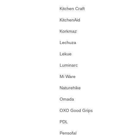
Kitchen Craft
KitchenAid
Korkmaz
Lechuza
Lekue
Luminarc
Mi Ware
Naturehike
Omada
OXO Good Grips
PDL
Pensofal