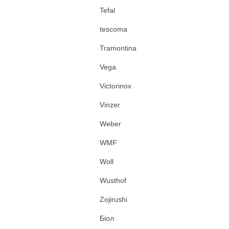
Tefal
tescoma
Tramontina
Vega
Victorinox
Vinzer
Weber
WMF
Woll
Wusthof
Zojirushi
Біол