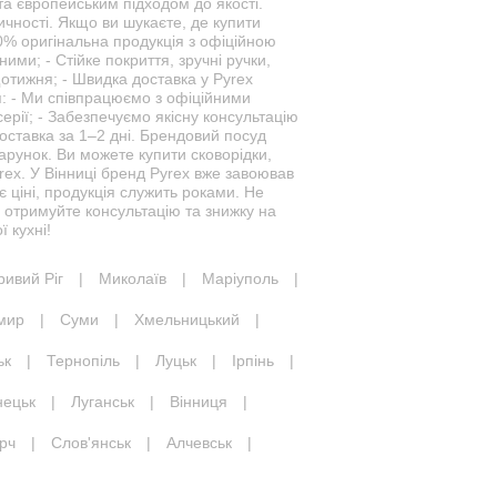
та європейським підходом до якості.
чності. Якщо ви шукаєте, де купити
00% оригінальна продукція з офіційною
ними; - Стійке покриття, зручні ручки,
щотижня; - Швидка доставка у Pyrex
я: - Ми співпрацюємо з офіційними
ерії; - Забезпечуємо якісну консультацію
ставка за 1–2 дні. Брендовий посуд
арунок. Ви можете купити сковорідки,
rex. У Вінниці бренд Pyrex вже завоював
ає ціні, продукція служить роками. Не
 отримуйте консультацію та знижку на
 кухні!
ривий Ріг
|
Миколаїв
|
Маріуполь
|
мир
|
Суми
|
Хмельницький
|
ьк
|
Тернопіль
|
Луцьк
|
Ірпінь
|
нецьк
|
Луганськ
|
Вінниця
|
рч
|
Слов'янськ
|
Алчевськ
|