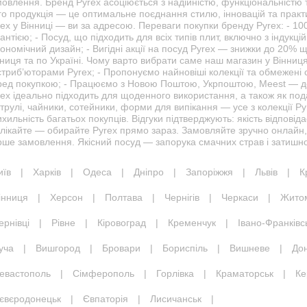
овлення. Бренд Pyrex асоціюється з надійністю, функціональністю 
о продукція — це оптимальне поєднання стилю, інновацій та практи
ex у Вінниці — ви за адресою. Переваги покупки бренду Pyrex: - 1
антією; - Посуд, що підходить для всіх типів плит, включно з індукцій
ономічний дизайн; - Вигідні акції на посуд Pyrex — знижки до 20% 
ниця та по Україні. Чому варто вибрати саме наш магазин у Вінниц
триб’юторами Pyrex; - Пропонуємо найновіші колекції та обмежені с
ред покупкою; - Працюємо з Новою Поштою, Укрпоштою, Meest — до
ex ідеально підходить для щоденного використання, а також як под
трулі, чайники, сотейники, форми для випікання — усе з колекції Py
хильність багатьох покупців. Відгуки підтверджують: якість відповід
олікайте — обирайте Pyrex прямо зараз. Замовляйте зручно онлайн,
ше замовлення. Якісний посуд — запорука смачних страв і затишної
иїв
|
Харків
|
Одеса
|
Дніпро
|
Запоріжжя
|
Львів
|
К
інниця
|
Херсон
|
Полтава
|
Чернігів
|
Черкаси
|
Жито
ернівці
|
Рівне
|
Кіровоград
|
Кременчук
|
Івано-Франківс
уча
|
Вишгород
|
Бровари
|
Бориспіль
|
Вишневе
|
До
евастополь
|
Сімферополь
|
Горлівка
|
Краматорськ
|
Ке
євєродонецьк
|
Євпаторія
|
Лисичанськ
|