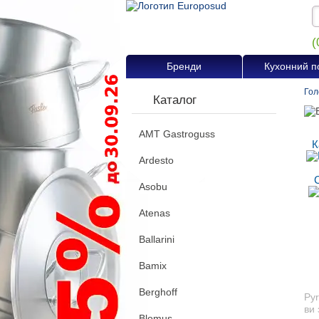
(
Бренди
Кухонний п
Гол
Каталог
AMT Gastroguss
К
Ardesto
Asobu
Atenas
Ballarini
Bamix
Berghoff
Pyr
ви 
Blomus