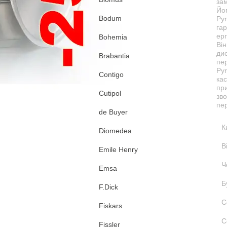
зам
Йог
Bodum
Pyr
гар
ерг
Bohemia
Він
дис
Brabantia
пе
Pyr
Contigo
кас
при
Cutipol
зв
пер
de Buyer
К
Diomedea
В
Emile Henry
Ч
Emsa
Б
F.Dick
С
Fiskars
С
Fissler