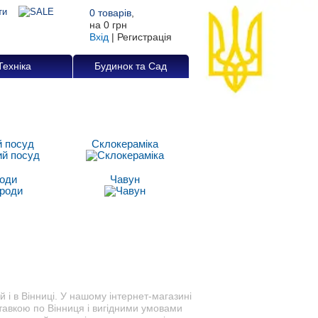
0
товарів
,
на
0 грн
Вхід
|
Регистрація
Техніка
Будинок та Сад
й посуд
Склокераміка
оди
Чавун
й і в Вінниці. У нашому інтернет-магазині
ставкою по Вінниця і вигідними умовами