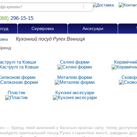
068)
296-15-15
осуд
Сервіровка
Аксесуари
Кухонний посуд Pyrex Вінниця
овна
аструлі та Ковши
Скляні форми
Керамічни
Силіконові форми
Металеві форми
Сковор
Пластик
Кухонні аксесуари
ex — бренд, який визнаний у багатьох країнах світу, тепер доступни
знайдете оригінальний посуд Pyrex з гарантією якості, швидкою до