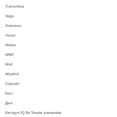
Tramontina
Vega
Victorinox
Vinzer
Weber
WMF
Woll
Wusthof
Zojirushi
Біол
Далі ...
Каструлі IQ Be Simple алюмінієві