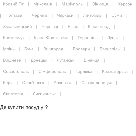
Кривий Ріг
|
Миколаїв
|
Маріуполь
|
Вінниця
|
Херсон
|
Полтава
|
Чернігів
|
Черкаси
|
Житомир
|
Суми
|
Хмельницький
|
Чернівці
|
Рівне
|
Кіровоград
|
Кременчук
|
Івано-Франківськ
|
Тернопіль
|
Луцьк
|
Ірпінь
|
Буча
|
Вишгород
|
Бровари
|
Бориспіль
|
Вишневе
|
Донецьк
|
Луганськ
|
Вінниця
|
Севастополь
|
Сімферополь
|
Горлівка
|
Краматорськ
|
Керч
|
Слов'янськ
|
Алчевськ
|
Сєвєродонецьк
|
Євпаторія
|
Лисичанськ
|
Де купити посуд у ?