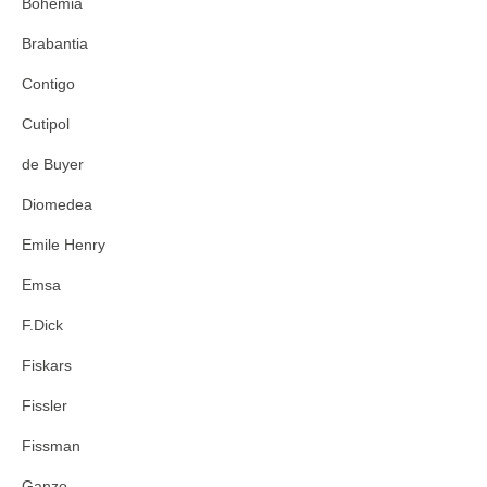
Bohemia
Brabantia
Contigo
Cutipol
de Buyer
Diomedea
Emile Henry
Emsa
F.Dick
Fiskars
Fissler
Fissman
Ganzo