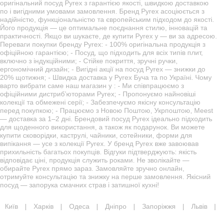
оригінальний посуд Pyrex з гарантією якості, швидкою доставкою
по і вигідними умовами замовлення. Бренд Pyrex асоціюється з
надійністю, функціональністю та європейським підходом до якості.
Його продукція — це оптимальне поєднання стилю, інновацій та
практичності. Якщо ви шукаєте, де купити Pyrex у — ви за адресою.
Переваги покупки бренду Pyrex: - 100% оригінальна продукція з
офіційною гарантією; - Посуд, що підходить для всіх типів плит,
включно з індукційними; - Стійке покриття, зручні ручки,
ергономічний дизайн; - Вигідні акції на посуд Pyrex — знижки до
20% щотижня; - Швидка доставка у Pyrex Буча та по Україні. Чому
варто вибрати саме наш магазин у : - Ми співпрацюємо з
офіційними дистриб’юторами Pyrex; - Пропонуємо найновіші
колекції та обмежені серії; - Забезпечуємо якісну консультацію
перед покупкою; - Працюємо з Новою Поштою, Укрпоштою, Meest
— доставка за 1–2 дні. Брендовий посуд Pyrex ідеально підходить
для щоденного використання, а також як подарунок. Ви можете
купити сковорідки, каструлі, чайники, сотейники, форми для
випікання — усе з колекції Pyrex. У бренд Pyrex вже завоював
прихильність багатьох покупців. Відгуки підтверджують: якість
відповідає ціні, продукція служить роками. Не зволікайте —
обирайте Pyrex прямо зараз. Замовляйте зручно онлайн,
отримуйте консультацію та знижку на перше замовлення. Якісний
посуд — запорука смачних страв і затишної кухні!
Київ
|
Харків
|
Одеса
|
Дніпро
|
Запоріжжя
|
Львів
|