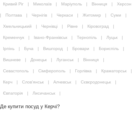
Кривий Ріг
|
Миколаїв
|
Маріуполь
|
Вінниця
|
Херсон
|
Полтава
|
Чернігів
|
Черкаси
|
Житомир
|
Суми
|
Хмельницький
|
Чернівці
|
Рівне
|
Кіровоград
|
Кременчук
|
Івано-Франківськ
|
Тернопіль
|
Луцьк
|
Ірпінь
|
Буча
|
Вишгород
|
Бровари
|
Бориспіль
|
Вишневе
|
Донецьк
|
Луганськ
|
Вінниця
|
Севастополь
|
Сімферополь
|
Горлівка
|
Краматорськ
|
Керч
|
Слов'янськ
|
Алчевськ
|
Сєвєродонецьк
|
Євпаторія
|
Лисичанськ
|
Де купити посуд у Керчі?