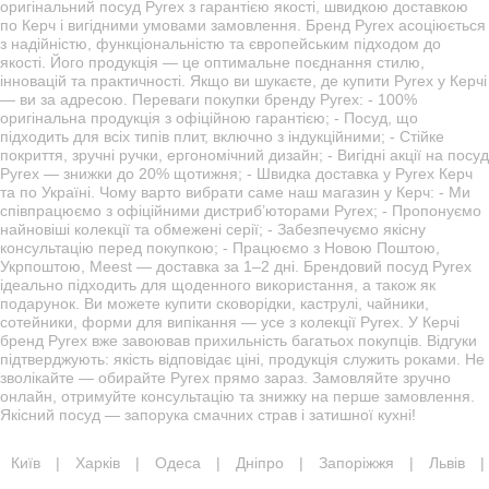
оригінальний посуд Pyrex з гарантією якості, швидкою доставкою
по Керч і вигідними умовами замовлення. Бренд Pyrex асоціюється
з надійністю, функціональністю та європейським підходом до
якості. Його продукція — це оптимальне поєднання стилю,
інновацій та практичності. Якщо ви шукаєте, де купити Pyrex у Керчі
— ви за адресою. Переваги покупки бренду Pyrex: - 100%
оригінальна продукція з офіційною гарантією; - Посуд, що
підходить для всіх типів плит, включно з індукційними; - Стійке
покриття, зручні ручки, ергономічний дизайн; - Вигідні акції на посуд
Pyrex — знижки до 20% щотижня; - Швидка доставка у Pyrex Керч
та по Україні. Чому варто вибрати саме наш магазин у Керч: - Ми
співпрацюємо з офіційними дистриб’юторами Pyrex; - Пропонуємо
найновіші колекції та обмежені серії; - Забезпечуємо якісну
консультацію перед покупкою; - Працюємо з Новою Поштою,
Укрпоштою, Meest — доставка за 1–2 дні. Брендовий посуд Pyrex
ідеально підходить для щоденного використання, а також як
подарунок. Ви можете купити сковорідки, каструлі, чайники,
сотейники, форми для випікання — усе з колекції Pyrex. У Керчі
бренд Pyrex вже завоював прихильність багатьох покупців. Відгуки
підтверджують: якість відповідає ціні, продукція служить роками. Не
зволікайте — обирайте Pyrex прямо зараз. Замовляйте зручно
онлайн, отримуйте консультацію та знижку на перше замовлення.
Якісний посуд — запорука смачних страв і затишної кухні!
Київ
|
Харків
|
Одеса
|
Дніпро
|
Запоріжжя
|
Львів
|