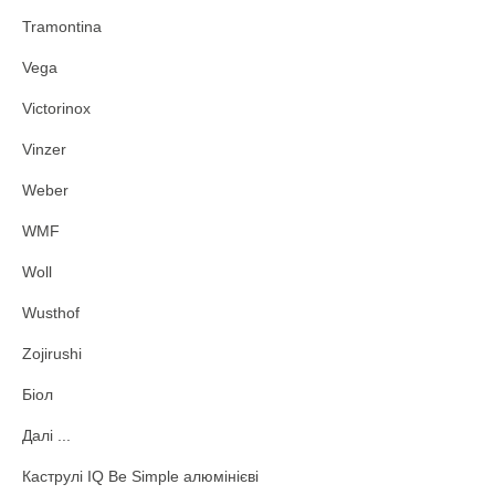
Tramontina
Vega
Victorinox
Vinzer
Weber
WMF
Woll
Wusthof
Zojirushi
Біол
Далі ...
Каструлі IQ Be Simple алюмінієві