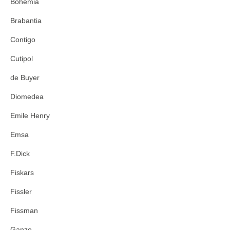
Bohemia
Brabantia
Contigo
Cutipol
de Buyer
Diomedea
Emile Henry
Emsa
F.Dick
Fiskars
Fissler
Fissman
Ganzo