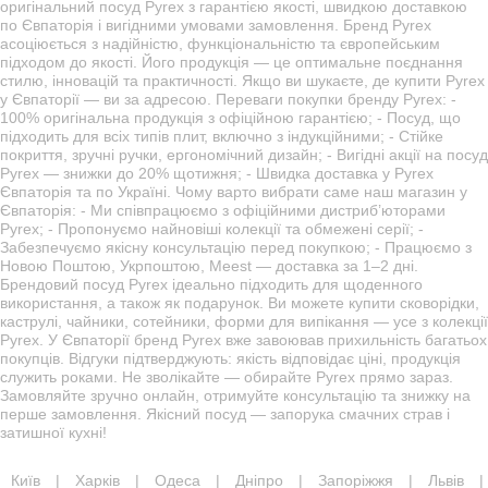
оригінальний посуд Pyrex з гарантією якості, швидкою доставкою
по Євпаторія і вигідними умовами замовлення. Бренд Pyrex
асоціюється з надійністю, функціональністю та європейським
підходом до якості. Його продукція — це оптимальне поєднання
стилю, інновацій та практичності. Якщо ви шукаєте, де купити Pyrex
у Євпаторії — ви за адресою. Переваги покупки бренду Pyrex: -
100% оригінальна продукція з офіційною гарантією; - Посуд, що
підходить для всіх типів плит, включно з індукційними; - Стійке
покриття, зручні ручки, ергономічний дизайн; - Вигідні акції на посуд
Pyrex — знижки до 20% щотижня; - Швидка доставка у Pyrex
Євпаторія та по Україні. Чому варто вибрати саме наш магазин у
Євпаторія: - Ми співпрацюємо з офіційними дистриб’юторами
Pyrex; - Пропонуємо найновіші колекції та обмежені серії; -
Забезпечуємо якісну консультацію перед покупкою; - Працюємо з
Новою Поштою, Укрпоштою, Meest — доставка за 1–2 дні.
Брендовий посуд Pyrex ідеально підходить для щоденного
використання, а також як подарунок. Ви можете купити сковорідки,
каструлі, чайники, сотейники, форми для випікання — усе з колекції
Pyrex. У Євпаторії бренд Pyrex вже завоював прихильність багатьох
покупців. Відгуки підтверджують: якість відповідає ціні, продукція
служить роками. Не зволікайте — обирайте Pyrex прямо зараз.
Замовляйте зручно онлайн, отримуйте консультацію та знижку на
перше замовлення. Якісний посуд — запорука смачних страв і
затишної кухні!
Київ
|
Харків
|
Одеса
|
Дніпро
|
Запоріжжя
|
Львів
|