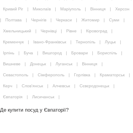
Кривий Ріг
|
Миколаїв
|
Маріуполь
|
Вінниця
|
Херсон
|
Полтава
|
Чернігів
|
Черкаси
|
Житомир
|
Суми
|
Хмельницький
|
Чернівці
|
Рівне
|
Кіровоград
|
Кременчук
|
Івано-Франківськ
|
Тернопіль
|
Луцьк
|
Ірпінь
|
Буча
|
Вишгород
|
Бровари
|
Бориспіль
|
Вишневе
|
Донецьк
|
Луганськ
|
Вінниця
|
Севастополь
|
Сімферополь
|
Горлівка
|
Краматорськ
|
Керч
|
Слов'янськ
|
Алчевськ
|
Сєвєродонецьк
|
Євпаторія
|
Лисичанськ
|
Де купити посуд у Євпаторії?