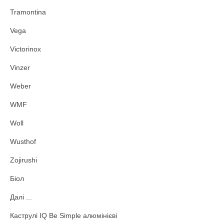
Tramontina
Vega
Victorinox
Vinzer
Weber
WMF
Woll
Wusthof
Zojirushi
Біол
Далі ...
Каструлі IQ Be Simple алюмінієві