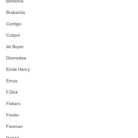
Bohemia
Brabantia
Contigo
Cutipol
de Buyer
Diomedea
Emile Henry
Emsa
F.Dick
Fiskars
Fissler
Fissman
Ganzo