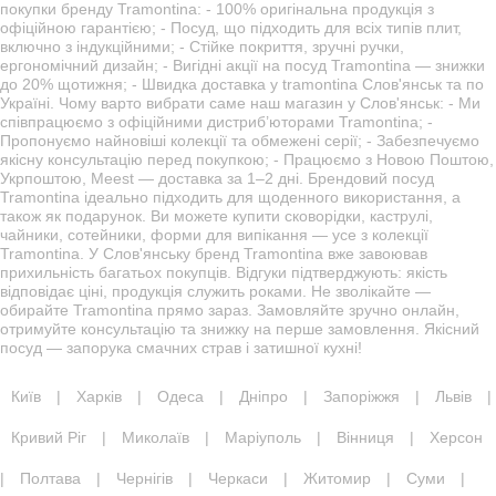
покупки бренду Tramontina: - 100% оригінальна продукція з
офіційною гарантією; - Посуд, що підходить для всіх типів плит,
включно з індукційними; - Стійке покриття, зручні ручки,
ергономічний дизайн; - Вигідні акції на посуд Tramontina — знижки
до 20% щотижня; - Швидка доставка у tramontina Слов'янськ та по
Україні. Чому варто вибрати саме наш магазин у Слов'янськ: - Ми
співпрацюємо з офіційними дистриб’юторами Tramontina; -
Пропонуємо найновіші колекції та обмежені серії; - Забезпечуємо
якісну консультацію перед покупкою; - Працюємо з Новою Поштою,
Укрпоштою, Meest — доставка за 1–2 дні. Брендовий посуд
Tramontina ідеально підходить для щоденного використання, а
також як подарунок. Ви можете купити сковорідки, каструлі,
чайники, сотейники, форми для випікання — усе з колекції
Tramontina. У Слов'янську бренд Tramontina вже завоював
прихильність багатьох покупців. Відгуки підтверджують: якість
відповідає ціні, продукція служить роками. Не зволікайте —
обирайте Tramontina прямо зараз. Замовляйте зручно онлайн,
отримуйте консультацію та знижку на перше замовлення. Якісний
посуд — запорука смачних страв і затишної кухні!
Київ
|
Харків
|
Одеса
|
Дніпро
|
Запоріжжя
|
Львів
|
Кривий Ріг
|
Миколаїв
|
Маріуполь
|
Вінниця
|
Херсон
|
Полтава
|
Чернігів
|
Черкаси
|
Житомир
|
Суми
|