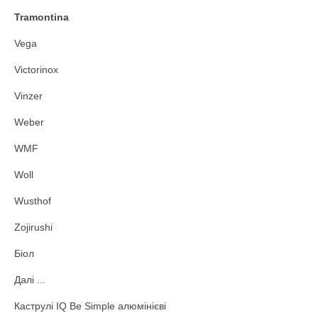
Tramontina
Vega
Victorinox
Vinzer
Weber
WMF
Woll
Wusthof
Zojirushi
Біол
Далі ...
Каструлі IQ Be Simple алюмінієві