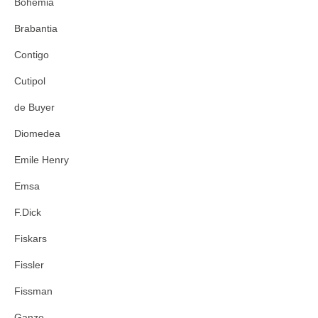
Bohemia
Brabantia
Contigo
Cutipol
de Buyer
Diomedea
Emile Henry
Emsa
F.Dick
Fiskars
Fissler
Fissman
Ganzo