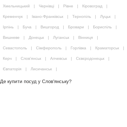
Хмельницький
|
Чернівці
|
Рівне
|
Кіровоград
|
Кременчук
|
Івано-Франківськ
|
Тернопіль
|
Луцьк
|
Ірпінь
|
Буча
|
Вишгород
|
Бровари
|
Бориспіль
|
Вишневе
|
Донецьк
|
Луганськ
|
Вінниця
|
Севастополь
|
Сімферополь
|
Горлівка
|
Краматорськ
|
Керч
|
Слов'янськ
|
Алчевськ
|
Сєвєродонецьк
|
Євпаторія
|
Лисичанськ
|
Де купити посуд у Слов'янську?