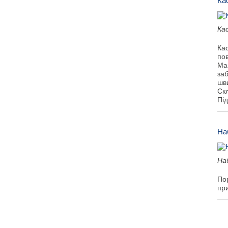
Ка
Ка
Кас
пов
Маю
заб
шви
Ск
Під
На
На
Пор
при