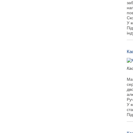
заб
наг
по
Ско
У к
Під
інд
Ка
Ка
Мат
сер
дв
алю
Руч
У к
ста
Під