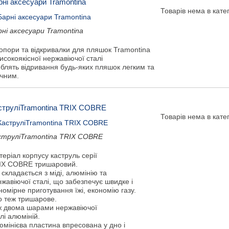
рні аксесуари Tramontina
Товарів нема в катег
рні аксесуари Tramontina
опори та відкривалки для пляшок Tramontina
високоякісної нержавіючої сталі
облять відривання будь-яких пляшок легким та
учним.
струліTramontina TRIX COBRE
Товарів нема в катег
струліTramontina TRIX COBRE
еріал корпусу каструль серії
IX COBRE тришаровий.
 складається з міді, алюмінію та
жавіючої сталі, що забезпечує швидке і
номірне приготування їжі, економію газу.
о теж тришарове.
ж двома шарами нержавіючої
лі алюміній.
мінієва пластина впресована у дно і