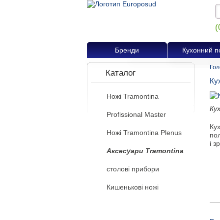
(
Бренди
Кухонний п
Гол
Каталог
Ку
Ножі Tramontina
Ку
Profissional Master
Ку
Ножі Tramontina Plenus
по
і з
Аксесуари Tramontina
столові прибори
Кишенькові ножі