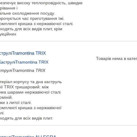
езпечує високу теплопровідність, швидке
рівання і
вільне охолодження посуду.
рочується час приготування їжі.
омплекті кришка з нержавіючої сталі.
ходять для всіх видів плит, крім
укційних
струліTramontina TRIX
Товарів нема в катег
струліTramontina TRIX
еріал корпусу та дна каструль
ії TRIX тришаровий: між
ома шарами нержавіючої сталі
міній.
ки з литої сталі.
омплекті кришка з нержавіючої
лі.
ходять для всіх видів плит.