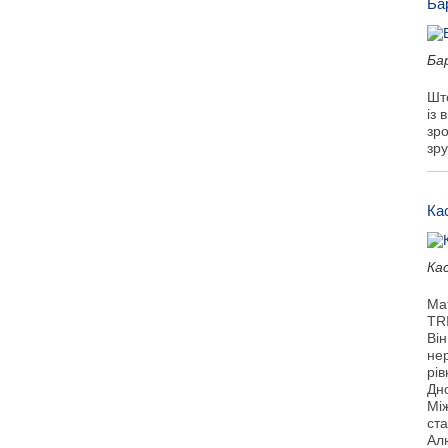
Ба
Ба
Шт
із 
зр
зр
Ка
Ка
Мат
TR
Він
нер
рів
Дн
Мі
ста
Алю