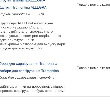
струліTramontina ALLEGRA
Товарів нема в катег
струліTramontina ALLEGRA
трулі серії ALLEGRA виготовлені
ністю з нержавіючої сталі.
ть потрійне дно, внаслідок чого
езпечується рівномірне нагрівання та
дке приготування їжі.
ляна кришка з отвором для випуску пари.
ходять для всіх видів плит.
бори для сервірування Tramontina
Товарів нема в катег
бори для сервірування Tramontina
ційні салатники на дерев'яному підносі
красять сервірування будь-якого столу.
Показати ще