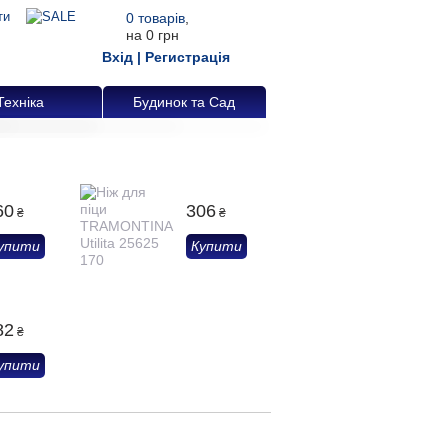
0
товарів
,
на
0 грн
Вхід
|
Регистрація
Техніка
Будинок та Сад
60
306
₴
₴
упити
Купити
82
₴
упити