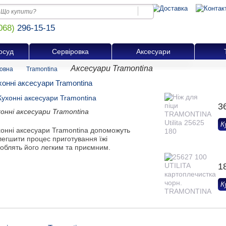
068)
296-15-15
осуд
Сервіровка
Аксесуари
Аксесуари Tramontina
овна
Tramontina
хонні аксесуари Tramontina
3
хонні аксесуари Tramontina
К
хонні аксесуари Tramontina допоможуть
легшити процес приготування їжі
роблять його легким та приємним.
1
К