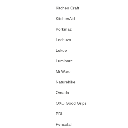
Kitchen Craft
KitchenAid
Korkmaz
Lechuza
Lekue
Luminarc
Mi Ware
Naturehike
Omada
OXO Good Grips
PDL
Pensofal