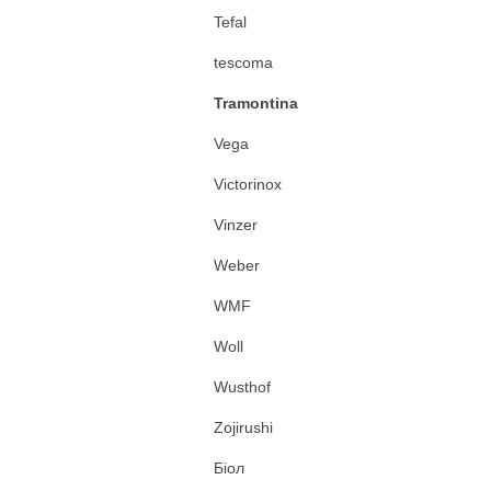
Tefal
tescoma
Tramontina
Vega
Victorinox
Vinzer
Weber
WMF
Woll
Wusthof
Zojirushi
Біол