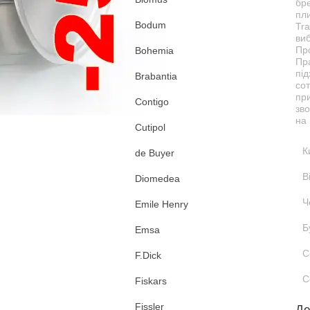
бре
пли
Bodum
Tra
ви
Про
Bohemia
Пр
під
Brabantia
сот
при
Contigo
зв
на 
Cutipol
К
de Buyer
В
Diomedea
Ч
Emile Henry
Б
Emsa
С
F.Dick
С
Fiskars
Fissler
Де