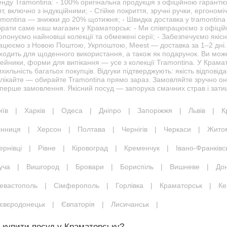
нду Tramontina: - 100% оригінальна продукція з офіційною гарантією
т, включно з індукційними; - Стійке покриття, зручні ручки, ергономіч
montina — знижки до 20% щотижня; - Швидка доставка у tramontina 
брати саме наш магазин у Краматорськ: - Ми співпрацюємо з офіцій
понуємо найновіші колекції та обмежені серії; - Забезпечуємо якіс
ацюємо з Новою Поштою, Укрпоштою, Meest — доставка за 1–2 дні.
ходить для щоденного використання, а також як подарунок. Ви может
ейники, форми для випікання — усе з колекції Tramontina. У Крама
хильність багатьох покупців. Відгуки підтверджують: якість відповід
олікайте — обирайте Tramontina прямо зараз. Замовляйте зручно он
перше замовлення. Якісний посуд — запорука смачних страв і затиш
иїв
|
Харків
|
Одеса
|
Дніпро
|
Запоріжжя
|
Львів
|
К
інниця
|
Херсон
|
Полтава
|
Чернігів
|
Черкаси
|
Жито
ернівці
|
Рівне
|
Кіровоград
|
Кременчук
|
Івано-Франківс
уча
|
Вишгород
|
Бровари
|
Бориспіль
|
Вишневе
|
До
евастополь
|
Сімферополь
|
Горлівка
|
Краматорськ
|
Ке
євєродонецьк
|
Євпаторія
|
Лисичанськ
|
 купити посуд у Краматорську?