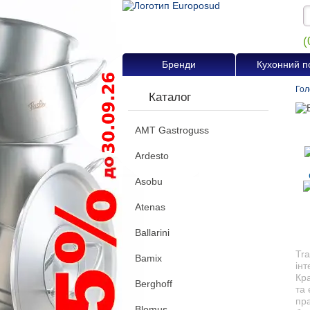
(
Бренди
Кухонний п
Гол
Каталог
AMT Gastroguss
Ardesto
Asobu
Atenas
Ballarini
Tra
Bamix
інт
Кр
Berghoff
та 
пра
Blomus