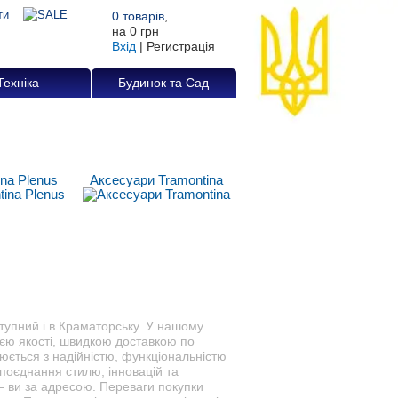
0
товарів
,
на
0 грн
Вхід
|
Регистрація
Техніка
Будинок та Сад
ina Plenus
Аксесуари Tramontina
ступний і в Краматорську. У нашому
ією якості, швидкою доставкою по
юється з надійністю, функціональністю
поєднання стилю, інновацій та
— ви за адресою. Переваги покупки