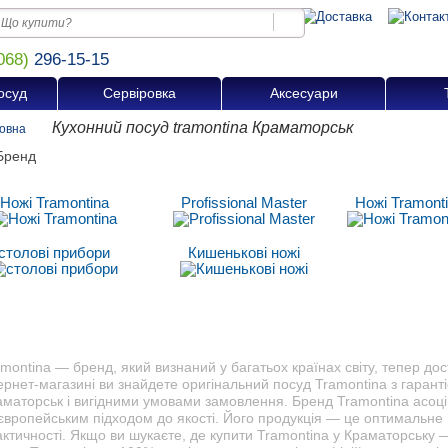
068)
296-15-15
осуд
Сервіровка
Аксесуари
Кухонний посуд tramontina Краматорськ
овна
Ножі Tramontina
Profissional Master
Ножі Tramont
столові прибори
Кишенькові ножі
montina — бренд, який визнаний у багатьох країнах світу, тепер до
ернет-магазині ви знайдете оригінальний посуд Tramontina з гарант
аматорськ і вигідними умовами замовлення. Бренд Tramontina асоці
європейським підходом до якості. Його продукція — це оптимальне 
ктичності. Якщо ви шукаєте, де купити Tramontina у Краматорську 