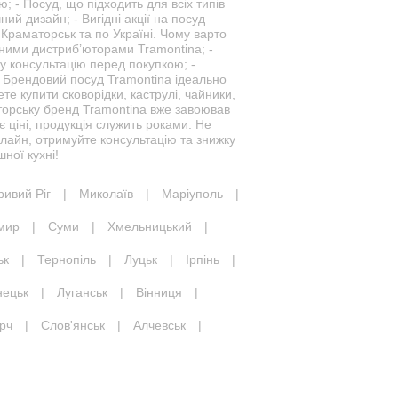
; - Посуд, що підходить для всіх типів
ний дизайн; - Вигідні акції на посуд
Краматорськ та по Україні. Чому варто
ними дистриб’юторами Tramontina; -
ну консультацію перед покупкою; -
 Брендовий посуд Tramontina ідеально
е купити сковорідки, каструлі, чайники,
торську бренд Tramontina вже завоював
ає ціні, продукція служить роками. Не
лайн, отримуйте консультацію та знижку
ної кухні!
ривий Ріг
|
Миколаїв
|
Маріуполь
|
мир
|
Суми
|
Хмельницький
|
ьк
|
Тернопіль
|
Луцьк
|
Ірпінь
|
нецьк
|
Луганськ
|
Вінниця
|
рч
|
Слов'янськ
|
Алчевськ
|