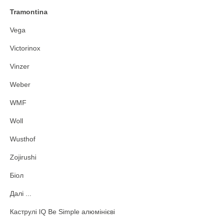
Tramontina
Vega
Victorinox
Vinzer
Weber
WMF
Woll
Wusthof
Zojirushi
Біол
Далі ...
Каструлі IQ Be Simple алюмінієві