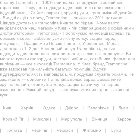
бренду Tramontina: - 100% оригінальна продукція з офіційною
гарантією; - Посуд, що підходить для всіх типів плит, включно з
індукційними; - Стійке покриття, зручні ручки, ергономічний дизайн;
- Вигідні акції на посуд Tramontina — знижки до 20% щотижня; -
Швидка доставка у tramontina Київ та по Україні. Чому варто
вибрати саме наш магазин у Київ: - Ми співпрацюємо з офіційними
дистриб’юторами Tramontina; - Пропонуємо найновіші колекції та
обмежені серії; - Забезпечуємо якісну консультацію перед
покупкою; - Працюємо з Новою Поштою, Укрпоштою, Meest —
доставка за 1–2 дні. Брендовий посуд Tramontina ідеально
підходить для щоденного використання, а також як подарунок. Ви
можете купити сковорідки, каструлі, чайники, сотейники, форми для
випікання — усе з колекції Tramontina. У Києві бренд Tramontina
вже завоював прихильність багатьох покупців. Відгуки
підтверджують: якість відповідає ціні, продукція служить роками. Не
зволікайте — обирайте Tramontina прямо зараз. Замовляйте
зручно онлайн, отримуйте консультацію та знижку на перше
замовлення. Якісний посуд — запорука смачних страв і затишної
кухні!
Київ
|
Харків
|
Одеса
|
Дніпро
|
Запоріжжя
|
Львів
|
Кривий Ріг
|
Миколаїв
|
Маріуполь
|
Вінниця
|
Херсон
|
Полтава
|
Чернігів
|
Черкаси
|
Житомир
|
Суми
|