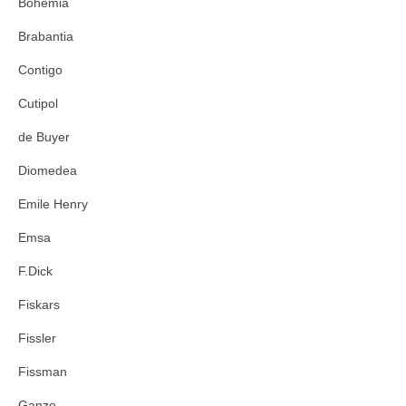
Bohemia
Brabantia
Contigo
Cutipol
de Buyer
Diomedea
Emile Henry
Emsa
F.Dick
Fiskars
Fissler
Fissman
Ganzo