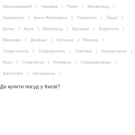
Хмельницький
|
Чернівці
|
Рівне
|
Кіровоград
|
Кременчук
|
Івано-Франківськ
|
Тернопіль
|
Луцьк
|
Ірпінь
|
Буча
|
Вишгород
|
Бровари
|
Бориспіль
|
Вишневе
|
Донецьк
|
Луганськ
|
Вінниця
|
Севастополь
|
Сімферополь
|
Горлівка
|
Краматорськ
|
Керч
|
Слов'янськ
|
Алчевськ
|
Сєвєродонецьк
|
Євпаторія
|
Лисичанськ
|
Де купити посуд у Києві?