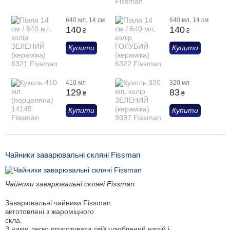
640 мл, 14 см
640 мл, 14 см
140
140
₴
₴
Купити
Купити
410 мл
320 мл
129
83
₴
₴
Купити
Купити
Чайники заварювальні скляні Fissman
Чайники заварювальні скляні Fissman
Заварювальні чайники Fissman
виготовлені з жароміцного
скла.
З ними легко приготувати свій улюблений напій і