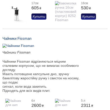
17см
16см
605
530
₴
₴
Купити
Купити
Чайники Fissman
Чайники Fissman
Чайники Fissman відрізняються міцним
сталевим корпусом, що не вимагає особливого
догляду.
Мають потовщене капсульне дно, зручну
бакелітову жаростійку ручку і свисток на носику,
що подає
сигнал, коли вода закипить.
Підходять для всіх видів плит.
6л
5 л
2600
2311
₴
₴