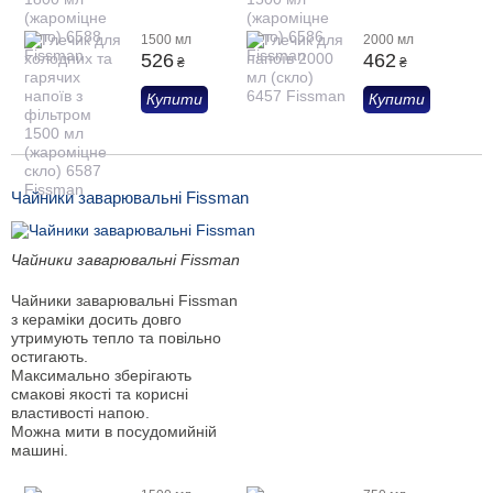
1500 мл
2000 мл
526
462
₴
₴
Купити
Купити
Чайники заварювальні Fissman
Чайники заварювальні Fissman
Чайники заварювальні Fissman
з кераміки досить довго
утримують тепло та повільно
остигають.
Максимально зберігають
смакові якості та корисні
властивості напою.
Можна мити в посудомийній
машині.