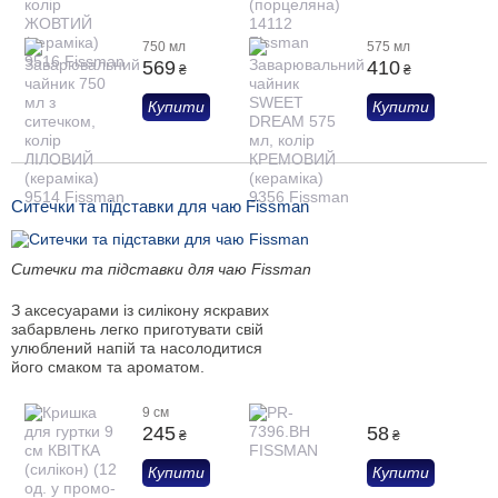
750 мл
575 мл
569
410
₴
₴
Купити
Купити
Ситечки та підставки для чаю Fissman
Ситечки та підставки для чаю Fissman
З аксесуарами із силікону яскравих
забарвлень легко приготувати свій
улюблений напій та насолодитися
його смаком та ароматом.
9 см
245
58
₴
₴
Купити
Купити