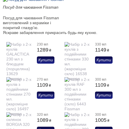
Посуд для чаювання Fissman
Посуд для чаювання Fissman
виготовлений з кераміки і
покритий глазур'ю.
Яскраве забарвлення прикрасить будь-яку кухню.
230 мл
330 мл
1289
1149
₴
₴
Купити
Купити
270 мл
300 мл
1109
1109
₴
₴
Купити
Купити
320 мл
300 мл
1089
1005
₴
₴